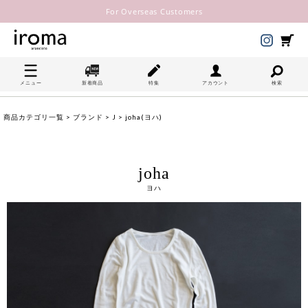
For Overseas Customers
メニュー
新着商品
特集
アカウント
検索
商品カテゴリ一覧
>
ブランド
>
J
> joha(ヨハ)
joha
ヨハ