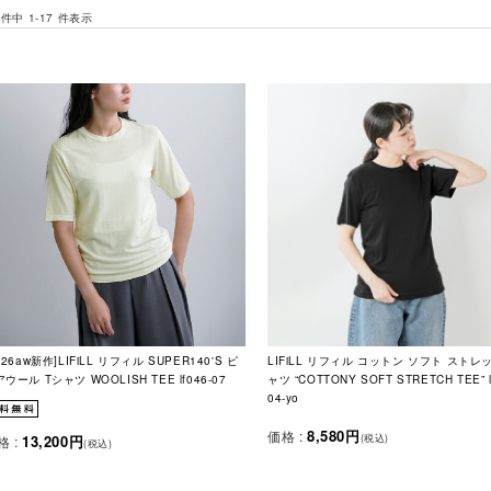
 件中 1-17 件表示
026aw新作]LIFiLL リフィル SUPER140'S ピ
LIFiLL リフィル コットン ソフト ストレ
ウール Tシャツ WOOLISH TEE lf046-07
ャツ “COTTONY SOFT STRETCH TEE” l
04-yo
8,580円
価格 :
13,200円
(税込)
格 :
(税込)