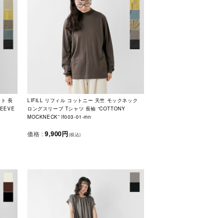
ット 長
LIFiLL リフィル コットニー 天竺 モックネック
LEEVE
ロングスリーブ Tシャツ 長袖 “COTTONY
MOCKNECK” lf003-01-mn
9,900円
価格 :
(税込)