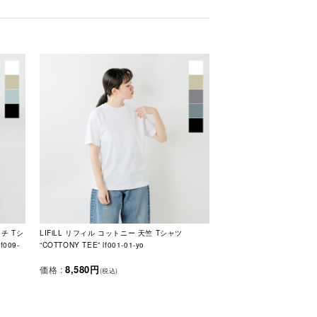
ッチ Tシ
LIFiLL リフィル コットニー 天竺 Tシャツ
f009-
“COTTONY TEE” lf001-01-yo
8,580円
価格 :
(税込)