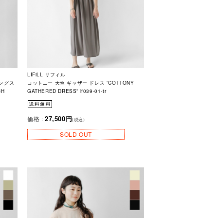
LIFiLL リフィル
ロングス
コットニー 天竺 ギャザー ドレス “COTTONY
CH
GATHERED DRESS” lf039-01-tr
27,500円
価格 :
(税込)
SOLD OUT