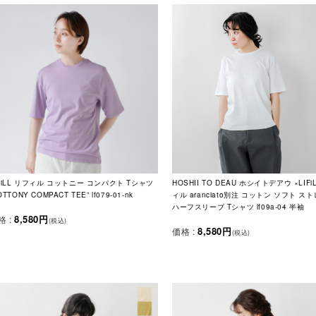
IFiLL リフィル コットニー コンパクト Tシャツ
HOSHII TO DEAU ホシイトデアウ ×LIFi
OTTONY COMPACT TEE” lf079-01-nk
ィル aranciato別注 コットン ソフト ス
ハーフスリーブ Tシャツ lf09a-04 半袖
8,580円
格 :
(税込)
8,580円
価格 :
(税込)