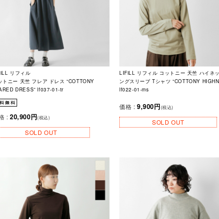
FiLL リフィル
LIFiLL リフィル コットニー 天竺 ハイネ
ットニー 天竺 フレア ドレス “COTTONY
ングスリーブ Tシャツ “COTTONY HIGHN
ARED DRESS” lf037-01-tr
lf022-01-ms
9,900円
価格 :
(税込)
20,900円
格 :
(税込)
SOLD OUT
SOLD OUT