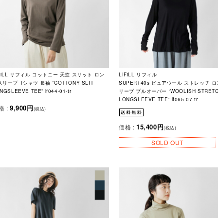
IFiLL リフィル コットニー 天竺 スリット ロン
LIFiLL リフィル
リーブ Tシャツ 長袖 “COTTONY SLIT
SUPER140s ピュアウール ストレッチ 
NGSLEEVE TEE” lf044-01-tr
リーブ プルオーバー “WOOLISH STRET
LONGSLEEVE TEE” lf065-07-tr
9,900円
格 :
(税込)
15,400円
価格 :
(税込)
SOLD OUT