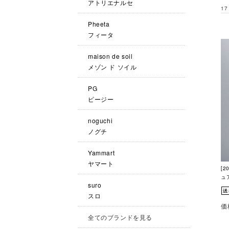
アトリエナルセ
17
Pheeta
フィータ
maison de soil
メゾン ド ソイル
PG
ピージー
noguchi
ノグチ
Yammart
ヤマート
[2
ュア
suro
スロ
価
全てのブランドを見る