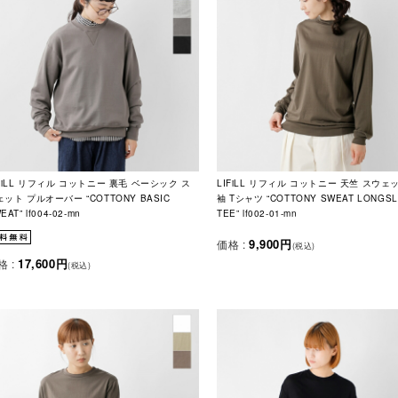
IFiLL リフィル コットニー 裏毛 ベーシック ス
LIFiLL リフィル コットニー 天竺 スウェ
ット プルオーバー “COTTONY BASIC
袖 Tシャツ “COTTONY SWEAT LONGS
EAT” lf004-02-mn
TEE” lf002-01-mn
9,900円
価格 :
(税込)
17,600円
格 :
(税込)