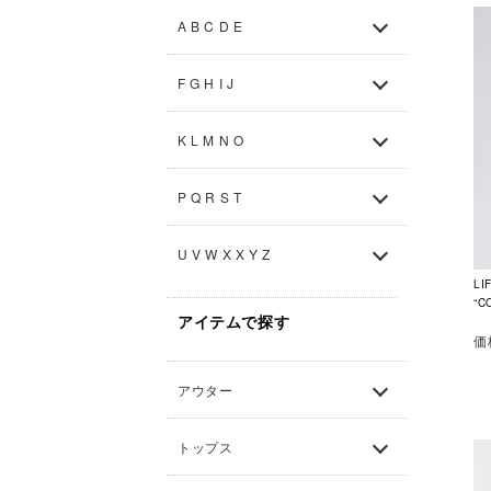
A B C D E
F G H I J
K L M N O
P Q R S T
U V W X X Y Z
L
“C
アイテムで探す
価
アウター
トップス