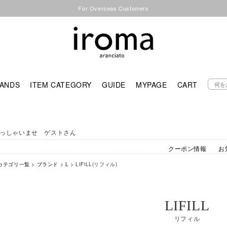
For Overseas Customers
ANDS
ITEM CATEGORY
GUIDE
MYPAGE
CART
っしゃいませ ゲストさん
クーポン情報
お
カテゴリ一覧
>
ブランド
>
L
> LIFiLL(リフィル)
LIFILL
リフィル