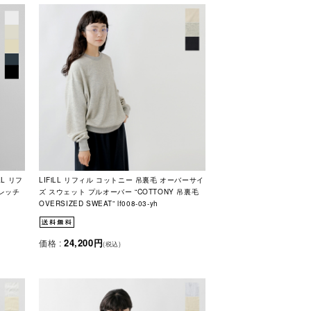
LL リフ
LIFiLL リフィル コットニー 吊裏毛 オーバーサイ
トレッチ
ズ スウェット プルオーバー “COTTONY 吊裏毛
OVERSIZED SWEAT” lf008-03-yh
24,200円
価格 :
(税込)