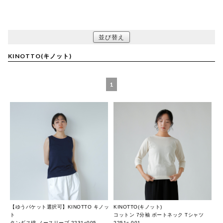
並び替え
KINOTTO(キノット)
1
【ゆうパケット選択可】KINOTTO キノッ
KINOTTO(キノット)
ト
コットン 7分袖 ボートネック Tシャツ
タンギス綿 ノースリーブ 2231c005
2251c-001