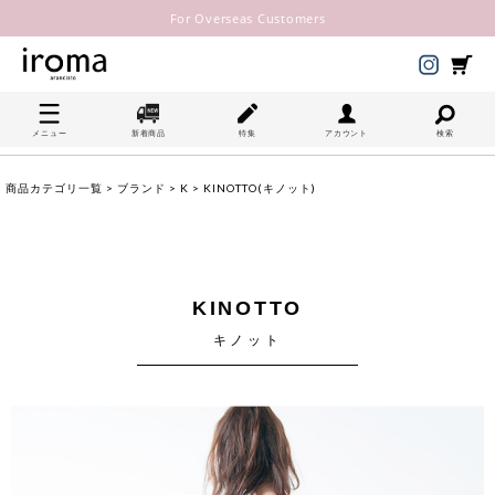
For Overseas Customers
メニュー
新着商品
特集
アカウント
検索
商品カテゴリ一覧
>
ブランド
>
K
> KINOTTO(キノット)
KINOTTO
キノット