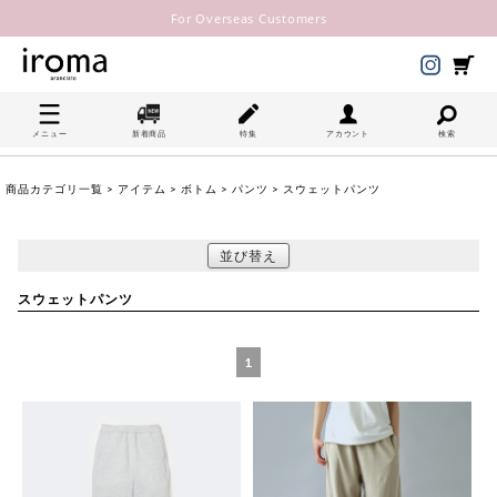
For Overseas Customers
メニュー
新着商品
特集
アカウント
検索
商品カテゴリ一覧
>
アイテム
>
ボトム
>
パンツ
> スウェットパンツ
並び替え
スウェットパンツ
1