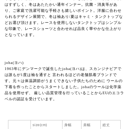
はすずしく、冬はあたたかい通年インナー。抗菌・消臭等があ
り、ご家庭で洗濯可能な手軽さも嬉しいポイント。洋服に合わせ
られるデザイン展開で、冬は袖あり/夏はキャミ・タンクトップな
どお選び頂けます。レースを使用しないタンクトップはシンプル
な印象で、レースショーツと合わせれば品良く華やかな仕上がり
となっています。
joha(ヨハ)
1963年にデンマークで誕生したjoha(ヨハ)は、スカンジナビアで
は誰もが1度は袖を通すと 言われるほどの老舗肌着ブランドで
す。元々は体温調節がうまくできない子供たちのために ウールの
下着を作ったことからスタートしました。johaのウールは化学薬
品を使用せず、 厳しい品質管理を行っていることからEUのエコラ
ベルの認証を受けています。
size(cm)
身幅
肩幅
総丈