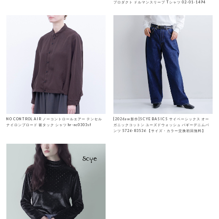
プロダクト ドルマンスリーブ Tシャツ 02-01-1494
NO CONTROL AIR ノーコントロールエアー テンセル
[2026aw新作]SCYE BASICS サイベーシックス オー
ナイロンブロード 裾タック シャツ hr-nc0303sf
ガニックコットン ユーズドウォッシュ バギーデニムパ
ンツ 5726-83536 【サイズ・カラー交換初回無料】