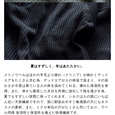
夏はすずしく、冬はあたたかい。
メリノウールはほかの羊毛より縮れ（クリンプ）が細かくデッド
エアをたくさん含む為、デッドエアが人の体温で温まり、その温
かさが今度は着ている人の体を温めてくれる、優れた保温性を発
揮。また、体から吸収した水分を外側に放出して熱を逃がす為、
夏でもすずしい状態に保ってくれます。シルクは人の肌にいちば
ん近い天然繊維ですので、肌に馴染みやすく敏感肌の方にもオス
スメの素材。また、ミクロ単位の穴がたくさん空いており、ウー
ル同様 放湿性と保温性を備えた快適繊維です。