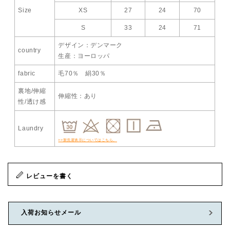
Size
XS
27
24
70
S
33
24
71
デザイン：デンマーク
country
生産：ヨーロッパ
fabric
毛70％ 絹30％
裏地/伸縮
伸縮性：あり
性/透け感
Laundry
>>新洗濯表示についてはこちら。
レビューを書く
入荷お知らせメール