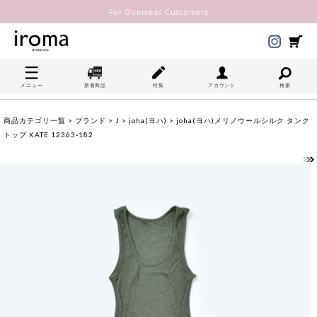
For Overseas Customers
メニュー
新着商品
特集
アカウント
検索
商品カテゴリ一覧
>
ブランド
>
J
>
joha(ヨハ)
> joha(ヨハ)メリノウールシルク タンク
トップ KATE 12363-182