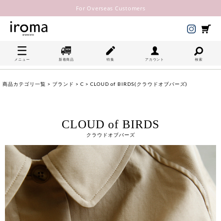
For Overseas Customers
メニュー
新着商品
特集
アカウント
検索
商品カテゴリ一覧
>
ブランド
>
C
> CLOUD of BIRDS(クラウドオブバーズ)
CLOUD of BIRDS
クラウドオブバーズ