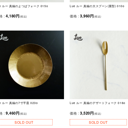
ue ルー 真鍮のよつばフォーク 015o
Lue ルー 真鍮の大スプーン(栗型) 010o
4,180円
3,960円
格 :
価格 :
(税込)
(税込)
e ルー 真鍮の7寸平皿 023o
Lue ルー 真鍮のデザートフォーク 016o
9,460円
3,520円
格 :
価格 :
(税込)
(税込)
SOLD OUT
SOLD OUT