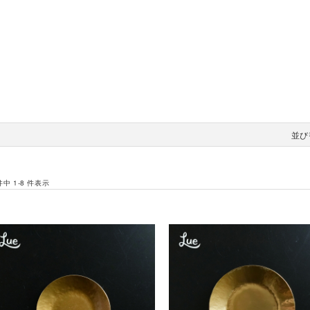
並び
 件中 1-8 件表示