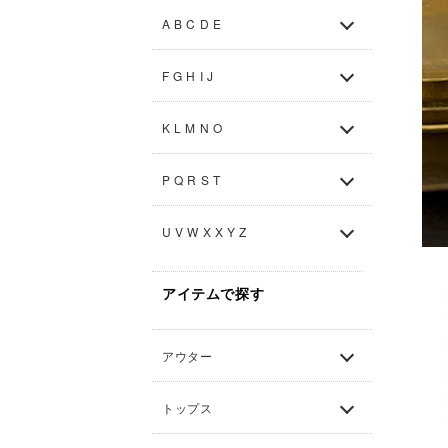
A B C D E
F G H I J
K L M N O
P Q R S T
U V W X X Y Z
アイテムで探す
アウター
トップス