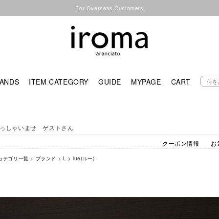
For Overseas Customers
ANDS
ITEM CATEGORY
GUIDE
MYPAGE
CART
っしゃいませ ゲストさん
クーポン情報
お
カテゴリ一覧
>
ブランド
>
L
> lue(ルー)