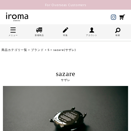
For Overseas Customers
メニュー
新着商品
特集
アカウント
検索
商品カテゴリ一覧
>
ブランド
>
S
> sazare(サザレ)
sazare
サザレ