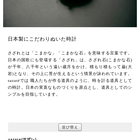
日本製にこだわりぬいた時計
さざれとは「こまかな」「こまかな石」を意味する言葉です。
日本の国歌にも登場する「さざれ」は、さざれ石(こまかな石)
が千年、八千年という遠い歳月をかけ、積もり積もって巌(大
岩)となり、その上に苔が生えるという情景が詠われています。
sazaréでは 職人たちが作る道具のように、時を計る道具として
の時計。日本の実直なものづくりを原点とし、道具としてのシ
ンプルを目指しています。
並び替え
sazare(サザレ)