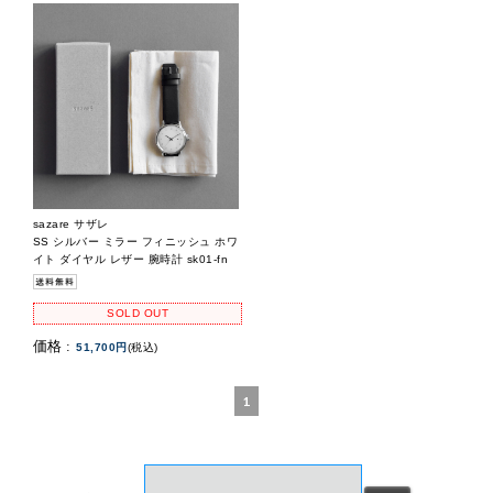
sazare サザレ
SS シルバー ミラー フィニッシュ ホワ
イト ダイヤル レザー 腕時計 sk01-fn
SOLD OUT
価格 :
51,700円
(税込)
1