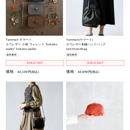
Yammart ヤマート
Yammart(ヤマート)
カウレザー 小箱 ウォレット “kobako-
カウレザー刺繍ハンドバッグ
wallet” kobako-wallet
stitchhandbag
SOLD OUT
SOLD OUT
価格 :
価格 :
34,100円
(税込)
43,890円
(税込)