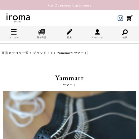
For Overseas Customers
メニュー
新着商品
特集
アカウント
検索
商品カテゴリ一覧
>
ブランド
>
Y
> Yammart(ヤマート)
Yammart
ヤマート