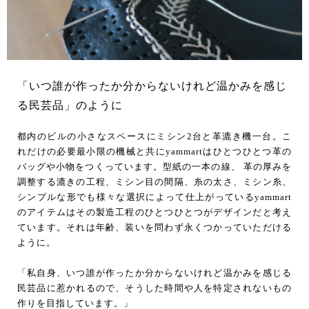
「いつ誰が作ったか分からないけれど温かみを感じ
る民芸品」のように
都内のビルの小さなスペースにミシン2台と革漉き機一台。こ
れだけの必要最小限の機械と共にyammartはひとつひとつ革の
バッグや小物をつくっています。型紙の一本の線、 革の厚みを
調整する漉きの工程、ミシン目の間隔、糸の太さ、ミシン糸、
シンプルな形でも様々な選択によって仕上がっているyammart
のアイテムはその製造工程のひとつひとつがデザインだと考え
ています。それは年齢、装いを問わず永くつかっていただける
ように。
「私自身、いつ誰が作ったか分からないけれど温かみを感じる
民芸品に惹かれるので、そうした時間や人を特定されないもの
作りを目指しています。」