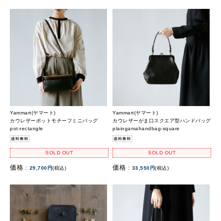
Yammart(ヤマート)
Yammart(ヤマート)
カウレザーポットモチーフミニバッグ
カウレザーがま口スクエア型ハンドバッグ
pot-rectangle
plaingamahandbag-square
SOLD OUT
SOLD OUT
価格 :
価格 :
29,700円
(税込)
33,550円
(税込)