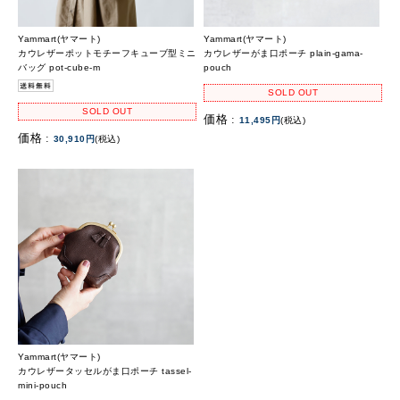
Yammart(ヤマート)
Yammart(ヤマート)
カウレザーポットモチーフキューブ型ミニ
カウレザーがま口ポーチ plain-gama-
バッグ pot-cube-m
pouch
SOLD OUT
SOLD OUT
価格 :
11,495円
(税込)
価格 :
30,910円
(税込)
Yammart(ヤマート)
カウレザータッセルがま口ポーチ tassel-
mini-pouch