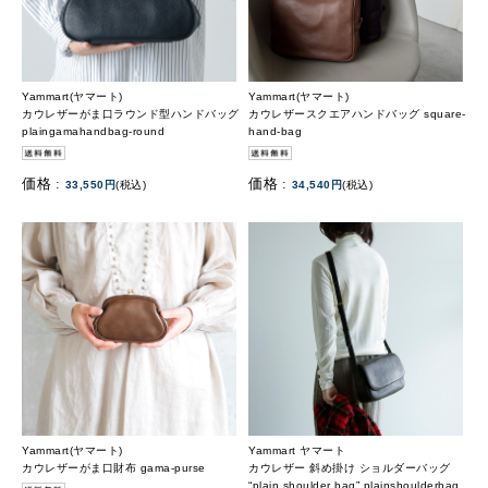
Yammart(ヤマート)
Yammart(ヤマート)
カウレザーがま口ラウンド型ハンドバッグ
カウレザースクエアハンドバッグ square-
plaingamahandbag-round
hand-bag
価格 :
価格 :
33,550円
(税込)
34,540円
(税込)
Yammart(ヤマート)
Yammart ヤマート
カウレザーがま口財布 gama-purse
カウレザー 斜め掛け ショルダーバッグ
“plain shoulder bag” plainshoulderbag