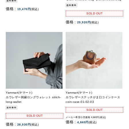
価格 :
19,470円
(税込)
SOLD OUT
価格 :
29,920円
(税込)
Yammart(ヤマート)
Yammart(ヤマート)
カウレザー刺繍ロングウォレット stitch-
カウレザーステッチがま口コインケース
long-wallet
coin-case-01-02-03
SOLD OUT
SOLD OUT
メーカー希望小売価格 4,840円(税込)
価格 :
4,840円
(税込)
価格 :
28,930円
(税込)