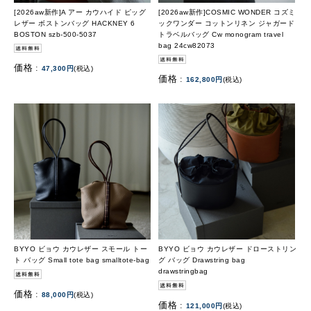
[2026aw新作]A アー カウハイド ピッグ
[2026aw新作]COSMIC WONDER コズミ
レザー ボストンバッグ HACKNEY 6
ックワンダー コットンリネン ジャガード
BOSTON szb-500-5037
トラベルバッグ Cw monogram travel
bag 24cw82073
価格 :
47,300円
(税込)
価格 :
162,800円
(税込)
BYYO ビョウ カウレザー スモール トー
BYYO ビョウ カウレザー ドローストリン
ト バッグ Small tote bag smalltote-bag
グ バッグ Drawstring bag
drawstringbag
価格 :
88,000円
(税込)
価格 :
121,000円
(税込)