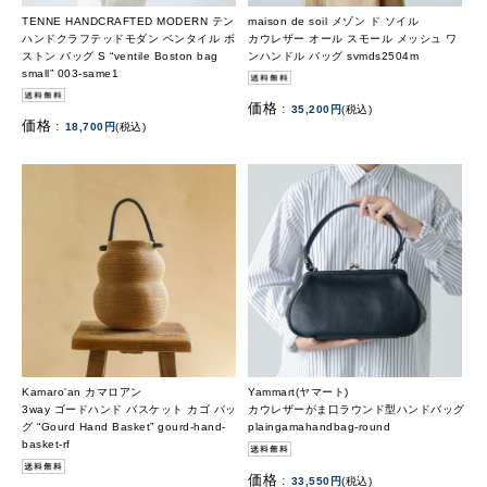
TENNE HANDCRAFTED MODERN テン
maison de soil メゾン ド ソイル
ハンドクラフテッドモダン ベンタイル ボ
カウレザー オール スモール メッシュ ワ
ストン バッグ S “ventile Boston bag
ンハンドル バッグ svmds2504m
small” 003-same1
価格 :
35,200円
(税込)
価格 :
18,700円
(税込)
Kamaro'an カマロアン
Yammart(ヤマート)
3way ゴードハンド バスケット カゴ バッ
カウレザーがま口ラウンド型ハンドバッグ
グ “Gourd Hand Basket” gourd-hand-
plaingamahandbag-round
basket-rf
価格 :
33,550円
(税込)