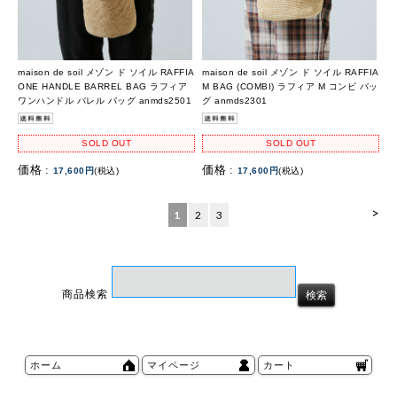
maison de soil メゾン ド ソイル RAFFIA
maison de soil メゾン ド ソイル RAFFIA
ONE HANDLE BARREL BAG ラフィア
M BAG (COMBI) ラフィア M コンビ バッ
ワンハンドル バレル バッグ anmds2501
グ anmds2301
SOLD OUT
SOLD OUT
価格 :
価格 :
17,600円
(税込)
17,600円
(税込)
>
1
2
3
商品検索
ホーム
マイページ
カート