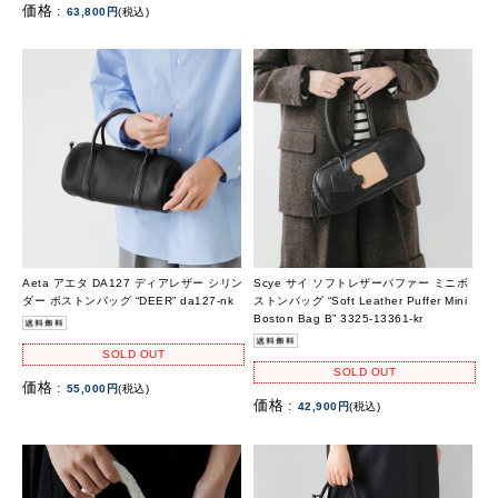
価格 :
63,800円
(税込)
Aeta アエタ DA127 ディアレザー シリン
Scye サイ ソフトレザーパファー ミニボ
ダー ボストンバッグ “DEER” da127-nk
ストンバッグ “Soft Leather Puffer Mini
Boston Bag B” 3325-13361-kr
SOLD OUT
SOLD OUT
価格 :
55,000円
(税込)
価格 :
42,900円
(税込)