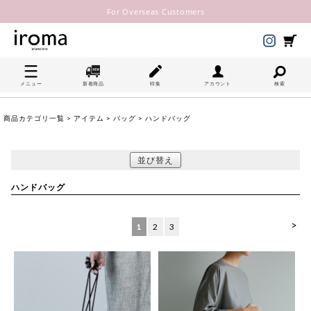
For Overseas Customers
メニュー
新着商品
特集
アカウント
検索
商品カテゴリ一覧
>
アイテム
>
バッグ
> ハンドバッグ
並び替え
ハンドバッグ
>
1
2
3