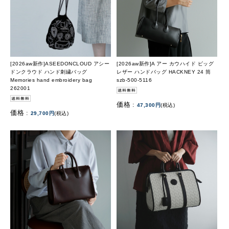
[2026aw新作]ASEEDONCLOUD アシー
[2026aw新作]A アー カウハイド ピッグ
ドンクラウド ハンド刺繍バッグ
レザー ハンドバッグ HACKNEY 24 筒
Memories hand embroidery bag
szb-500-5116
262001
価格 :
47,300円
(税込)
価格 :
29,700円
(税込)