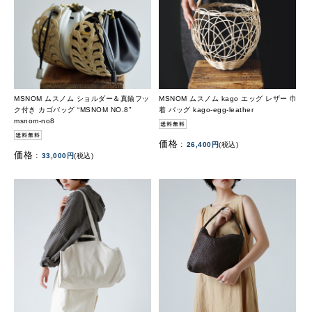
MSNOM ムスノム ショルダー＆真鍮フッ
MSNOM ムスノム kago エッグ レザー 巾
ク付き カゴバッグ “MSNOM NO.8”
着 バッグ kago-egg-leather
msnom-no8
価格 :
26,400円
(税込)
価格 :
33,000円
(税込)