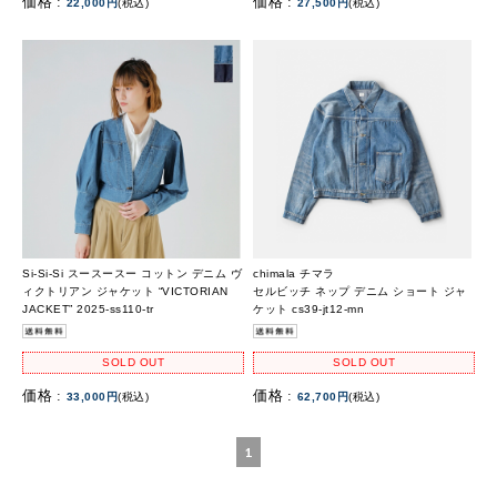
価格 :
価格 :
22,000円
(税込)
27,500円
(税込)
Si-Si-Si スースースー コットン デニム ヴ
chimala チマラ
ィクトリアン ジャケット “VICTORIAN
セルビッチ ネップ デニム ショート ジャ
JACKET” 2025-ss110-tr
ケット cs39-jt12-mn
SOLD OUT
SOLD OUT
価格 :
価格 :
33,000円
(税込)
62,700円
(税込)
1