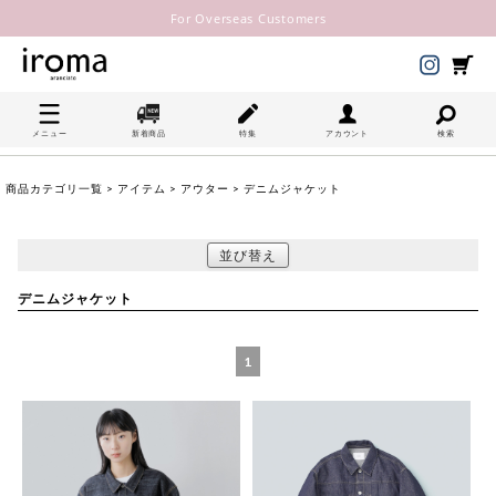
For Overseas Customers
メニュー
新着商品
特集
アカウント
検索
商品カテゴリ一覧
>
アイテム
>
アウター
> デニムジャケット
並び替え
デニムジャケット
1