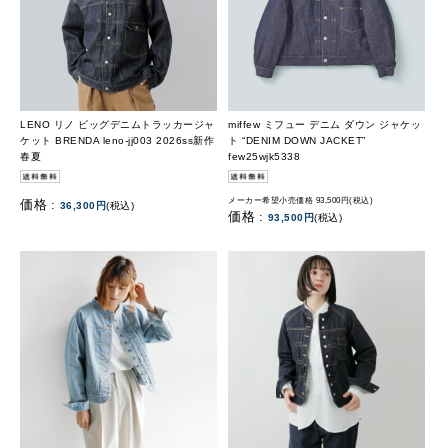
LENO リノ ビッグデニムトラッカージャ
miffew ミフュー デニム ダウン ジャケッ
ケット BRENDA leno-jj003 2026ss新作
ト “DENIM DOWN JACKET”
春夏
few25wjk5338
メーカー希望小売価格 93,500円(税込)
価格 :
36,300円
(税込)
価格 :
93,500円
(税込)