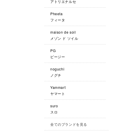
アトリエナルセ
Pheeta
フィータ
maison de soil
メゾン ド ソイル
PG
ピージー
noguchi
ノグチ
Yammart
ヤマート
suro
スロ
全てのブランドを見る