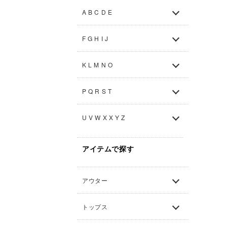
A B C D E
F G H I J
K L M N O
P Q R S T
U V W X X Y Z
アイテムで探す
アウター
トップス