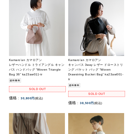
Kamaro'an カマロアン
Kamaro'an カマロアン
レザーハンドル トライアングル キャン
キャンバス 3way レザー ドローストリ
バス ハンドバッグ “Woven Triangle
ング バケット バッグ “Woven
Bag 36” ka23aw011-tr
Drawstring Bucket Bag” ka23aw001-
tr
SOLD OUT
SOLD OUT
価格 :
30,800円
(税込)
価格 :
38,500円
(税込)