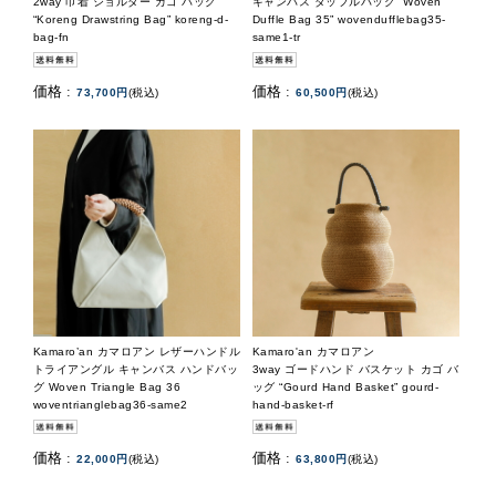
2way 巾着 ショルダー カゴ バッグ
キャンバス ダッフルバッグ “Woven
“Koreng Drawstring Bag” koreng-d-
Duffle Bag 35” wovendufflebag35-
bag-fn
same1-tr
価格 :
価格 :
73,700円
(税込)
60,500円
(税込)
Kamaro’an カマロアン レザーハンドル
Kamaro'an カマロアン
トライアングル キャンバス ハンドバッ
3way ゴードハンド バスケット カゴ バ
グ Woven Triangle Bag 36
ッグ “Gourd Hand Basket” gourd-
woventrianglebag36-same2
hand-basket-rf
価格 :
価格 :
22,000円
(税込)
63,800円
(税込)