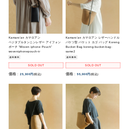
Kamaro'an カマロアン
Kamaro’an カマロアン レザーハンドル
ベジタブルタンニンレザー アイフォン
バケツ型 バケット カゴ バッグ Koreng
ポーチ “Woven iphone Pouch”
Bucket Bag koreng-bucket-bag-
woveniphonepouch-tr
same2
SOLD OUT
SOLD OUT
価格 :
価格 :
25,300円
(税込)
55,000円
(税込)