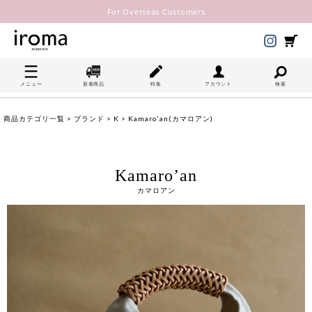
For Overseas Customers
メニュー
新着商品
特集
アカウント
検索
商品カテゴリ一覧
>
ブランド
>
K
> Kamaro'an(カマロアン)
Kamaro’an
カマロアン