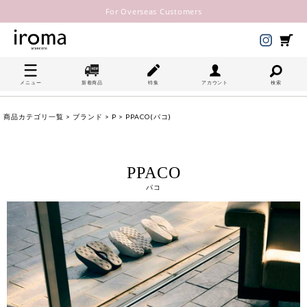
For Overseas Customers
メニュー
新着商品
特集
アカウント
検索
商品カテゴリ一覧
>
ブランド
>
P
> PPACO(パコ)
PPACO
パコ