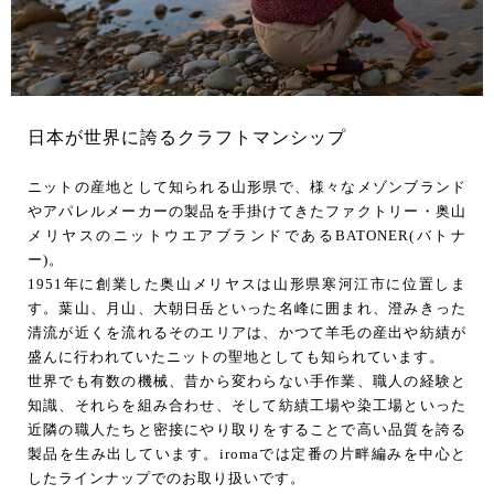
日本が世界に誇るクラフトマンシップ
ニットの産地として知られる山形県で、様々なメゾンブランド
やアパレルメーカーの製品を手掛けてきたファクトリー・奥山
メリヤスのニットウエアブランドであるBATONER(バトナ
ー)。
1951年に創業した奥山メリヤスは山形県寒河江市に位置しま
す。葉山、月山、大朝日岳といった名峰に囲まれ、澄みきった
清流が近くを流れるそのエリアは、かつて羊毛の産出や紡績が
盛んに行われていたニットの聖地としても知られています。
世界でも有数の機械、昔から変わらない手作業、職人の経験と
知識、それらを組み合わせ、そして紡績工場や染工場といった
近隣の職人たちと密接にやり取りをすることで高い品質を誇る
製品を生み出しています。iromaでは定番の片畔編みを中心と
したラインナップでのお取り扱いです。