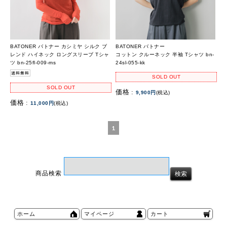
BATONER バトナー カシミヤ シルク ブ
BATONER バトナー
レンド ハイネック ロングスリーブ Tシャ
コットン クルーネック 半袖 Tシャツ bn-
ツ bn-25fl-009-ms
24sl-055-kk
SOLD OUT
SOLD OUT
価格 :
9,900円
(税込)
価格 :
11,000円
(税込)
1
商品検索
ホーム
マイページ
カート