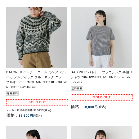
BATONER バトナー ウール モヘア アル
BATONER バトナー ブラウジング 半袖 T
パカ ノルディック クルーネック ニット
シャツ “BROWSING T-SHIRT” bn-25sl-
プルオーバー “MOHAIR NORDIC CREW
072-ms
NECK” bn-25fl-049
SOLD OUT
SOLD OUT
価格 :
19,800円
(税込)
メーカー希望小売価格 39,600円(税込)
価格 :
39,600円
(税込)