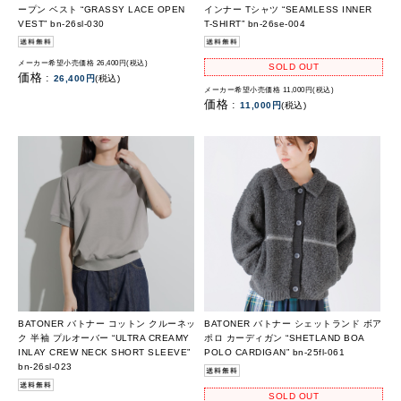
ープン ベスト “GRASSY LACE OPEN
インナー Tシャツ “SEAMLESS INNER
VEST” bn-26sl-030
T-SHIRT” bn-26se-004
メーカー希望小売価格 26,400円(税込)
SOLD OUT
価格 :
26,400円
(税込)
メーカー希望小売価格 11,000円(税込)
価格 :
11,000円
(税込)
BATONER バトナー コットン クルーネッ
BATONER バトナー シェットランド ボア
ク 半袖 プルオーバー “ULTRA CREAMY
ポロ カーディガン “SHETLAND BOA
INLAY CREW NECK SHORT SLEEVE”
POLO CARDIGAN” bn-25fl-061
bn-26sl-023
SOLD OUT