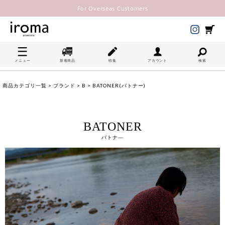
For Overseas Customers
メニュー
新着商品
特集
アカウント
検索
商品カテゴリ一覧
>
ブランド
>
B
> BATONER(バトナー)
BATONER
バトナ―