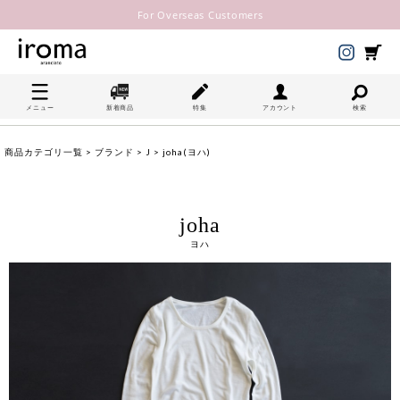
For Overseas Customers
メニュー
新着商品
特集
アカウント
検索
商品カテゴリ一覧
>
ブランド
>
J
> joha(ヨハ)
joha
ヨハ