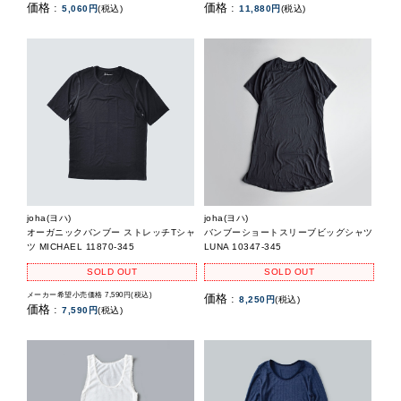
価格 :
価格 :
5,060円
(税込)
11,880円
(税込)
joha(ヨハ)
joha(ヨハ)
オーガニックバンブー ストレッチTシャ
バンブーショートスリーブビッグシャツ
ツ MICHAEL 11870-345
LUNA 10347-345
SOLD OUT
SOLD OUT
メーカー希望小売価格 7,590円(税込)
価格 :
8,250円
(税込)
価格 :
7,590円
(税込)