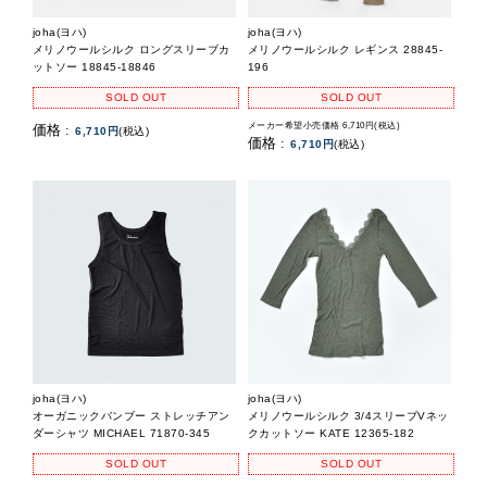
joha(ヨハ)
joha(ヨハ)
メリノウールシルク ロングスリーブカ
メリノウールシルク レギンス 28845-
ットソー 18845-18846
196
SOLD OUT
SOLD OUT
メーカー希望小売価格 6,710円(税込)
価格 :
6,710円
(税込)
価格 :
6,710円
(税込)
joha(ヨハ)
joha(ヨハ)
オーガニックバンブー ストレッチアン
メリノウールシルク 3/4スリーブVネッ
ダーシャツ MICHAEL 71870-345
クカットソー KATE 12365-182
SOLD OUT
SOLD OUT