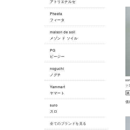
アトリエナルセ
Pheeta
フィータ
maison de soil
メゾン ド ソイル
PG
ピージー
noguchi
ノグチ
s
ッグ
Yammart
ヤマート
価
suro
スロ
全てのブランドを見る