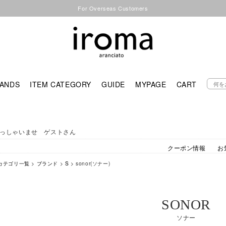
For Overseas Customers
ANDS
ITEM CATEGORY
GUIDE
MYPAGE
CART
っしゃいませ ゲストさん
クーポン情報
お
カテゴリ一覧
>
ブランド
>
S
> sonor(ソナー)
SONOR
ソナー