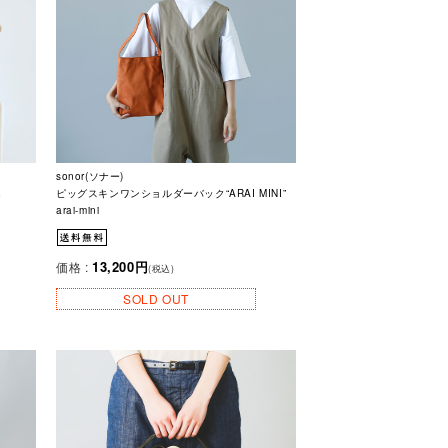
sonor(ソナー)
E
ピッグスキンワンショルダーバック“ARAI MINI”
arai-mini
13,200円
価格 :
(税込)
SOLD OUT