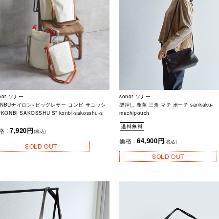
nor ソナー
sonor ソナー
ONBUナイロン×ピッグレザー コンビ サコッシ
型押し 鹿革 三角 マチ ポーチ sankaku-
“KONBI SAKOSSHU S” konbi-sakosshu-s
machipouch
7,920円
格 :
(税込)
64,900円
価格 :
(税込)
SOLD OUT
SOLD OUT