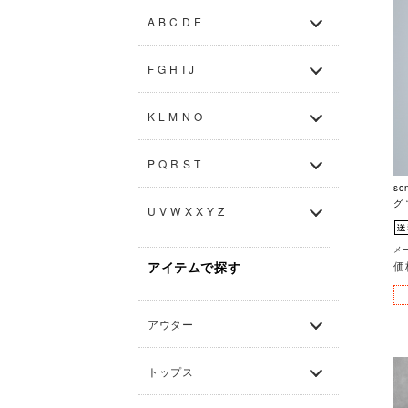
A B C D E
F G H I J
K L M N O
P Q R S T
s
グ 
U V W X X Y Z
メー
アイテムで探す
価
アウター
トップス