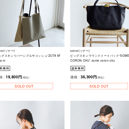
nor(ソナー)
sonor(ソナー)
ッグスキンリバーシブルサコッシュ“ZUTA M”
ピッグスキンラウンドトートバック“SOM
ta-m
CORON CHU” some-coron-chu
19,800円
36,300円
格 :
価格 :
(税込)
(税込)
SOLD OUT
SOLD OUT