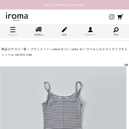
For Overseas Customers
メニュー
新着商品
特集
アカウント
検索
商品カテゴリ一覧
>
ブランド
>
J
>
joha(ヨハ)
> joha ヨハ ウールシルクストライプキャ
ミソール 10753-196