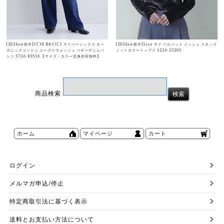
[2026aw新作]SCYE BASICS サイベーシックス オー
[2026aw新作]Scye サイ ベルベット メッシュ スタッズ
ガニックコットン ユーズドウォッシュ バギーデニムパ
ノットカラートップス 1226-23205
ンツ 5726-83536 【サイズ・カラー交換初回無料】
商品検索
ホーム
マイページ
カート
ログイン
メルマガ申込/停止
特定商取引法に基づく表示
送料とお支払い方法について