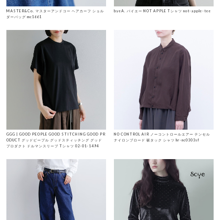
MASTER&Co. マスターアンドコー ヘアカーフ ショル
byeA. バイエー NOT APPLE Tシャツ not-apple-tee
ダーバッグ mc1661
GGG | GOOD PEOPLE GOOD STITCHING GOOD PR
NO CONTROL AIR ノーコントロールエアー テンセル
ODUCT グッドピープル グッドスティッチング グッド
ナイロンブロード 裾タック シャツ hr-nc0303sf
プロダクト ドルマンスリーブ Tシャツ 02-01-1494