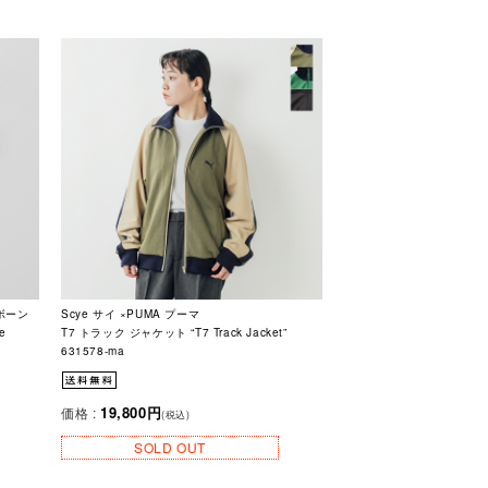
ンボーン
Scye サイ ×PUMA プーマ
e
T7 トラック ジャケット “T7 Track Jacket”
631578-ma
19,800円
価格 :
(税込)
SOLD OUT