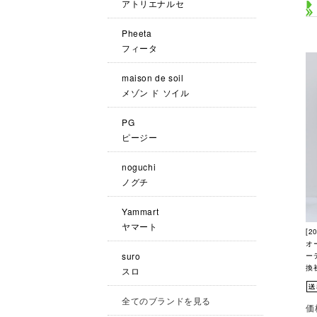
アトリエナルセ
Pheeta
フィータ
maison de soil
メゾン ド ソイル
PG
ピージー
noguchi
ノグチ
Yammart
ヤマート
[2
オ
suro
ー
換
スロ
全てのブランドを見る
価