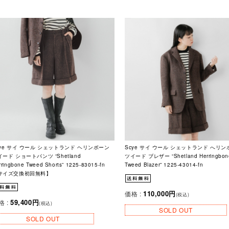
cye サイ ウール シェットランド ヘリンボーン
Scye サイ ウール シェットランド へリ
ード ショートパンツ “Shetland
ツイード ブレザー “Shetland Herringbon
rringbone Tweed Shorts” 1225-83015-fn
Tweed Blazer” 1225-43014-fn
サイズ交換初回無料】
110,000円
価格 :
(税込)
59,400円
格 :
(税込)
SOLD OUT
SOLD OUT