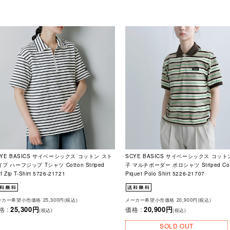
CYE BASICS サイベーシックス コットン スト
SCYE BASICS サイベーシックス コッ
プ ハーフジップ Tシャツ Cotton Striped
子 マルチボーダー ポロシャツ Striped Cot
f Zip T-Shirt 5726-21721
Piquet Polo Shirt 5226-21707
カー希望小売価格 25,300円(税込)
メーカー希望小売価格 20,900円(税込)
25,300円
20,900円
格 :
価格 :
(税込)
(税込)
SOLD OUT