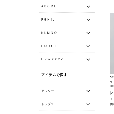
A B C D E
F G H I J
K L M N O
P Q R S T
U V W X X Y Z
アイテムで探す
S
ライ
Hal
アウター
メー
価
トップス