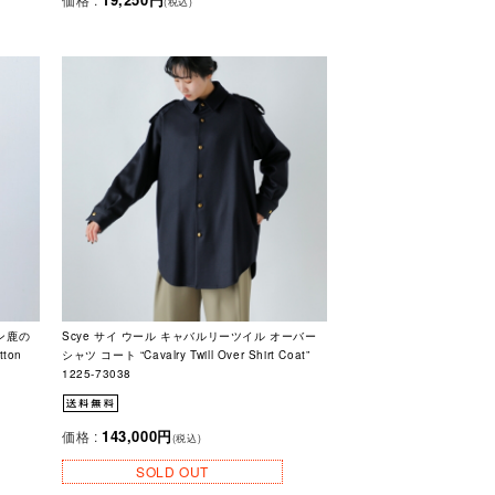
(税込)
トン鹿の
Scye サイ ウール キャバルリーツイル オーバー
ton
シャツ コート “Cavalry Twill Over Shirt Coat”
1225-73038
143,000円
価格 :
(税込)
SOLD OUT