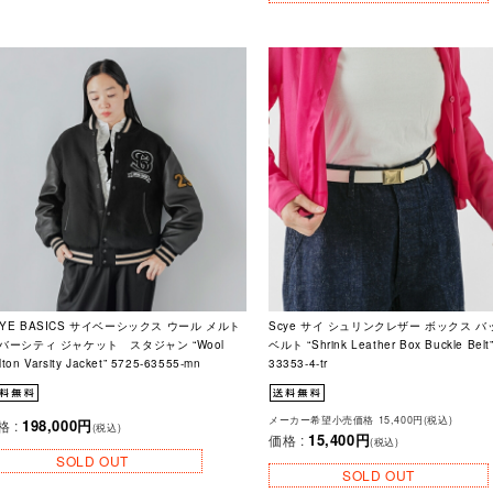
CYE BASICS サイベーシックス ウール メルト
Scye サイ シュリンクレザー ボックス 
 バーシティ ジャケット スタジャン “Wool
ベルト “Shrink Leather Box Buckle Belt
lton Varsity Jacket” 5725-63555-mn
33353-4-tr
メーカー希望小売価格 15,400円(税込)
198,000円
格 :
(税込)
15,400円
価格 :
(税込)
SOLD OUT
SOLD OUT