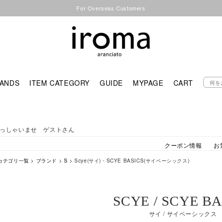
For Overseas Customers
ANDS
ITEM CATEGORY
GUIDE
MYPAGE
CART
っしゃいませ ゲストさん
クーポン情報
お
カテゴリ一覧
>
ブランド
>
S
> Scye(サイ)・SCYE BASICS(サイベーシックス)
SCYE / SCYE BA
サイ / サイベーシックス