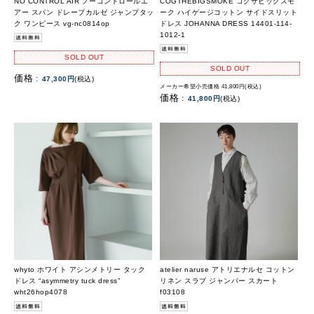
NO CONTROL AIR ノーコントロールエ
COGTHEBIGSMOKE コグザビッグスモ
アー スパン ドレープカルゼ ジャンプタッ
ーク ハイゲージコットン サイドスリット
ク ワンピース vg-nc0814op
ドレス JOHANNA DRESS 14401-114-
1012-1
SOLD OUT
SOLD OUT
価格 :
47,300円
(税込)
メーカー希望小売価格 41,800円(税込)
価格 :
41,800円
(税込)
whyto ホワイト アシンメトリー タック
atelier naruse アトリエナルセ コットン
ドレス “asymmetry tuck dress”
リネン スラブ ジャンパー スカート
wht26hop4078
f03108