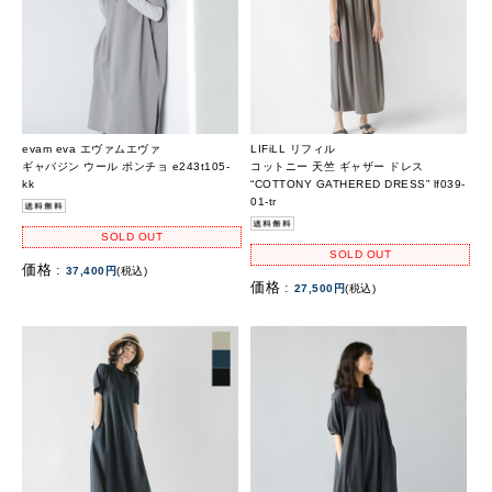
evam eva エヴァムエヴァ
LIFiLL リフィル
ギャバジン ウール ポンチョ e243t105-
コットニー 天竺 ギャザー ドレス
kk
“COTTONY GATHERED DRESS” lf039-
01-tr
SOLD OUT
SOLD OUT
価格 :
37,400円
(税込)
価格 :
27,500円
(税込)