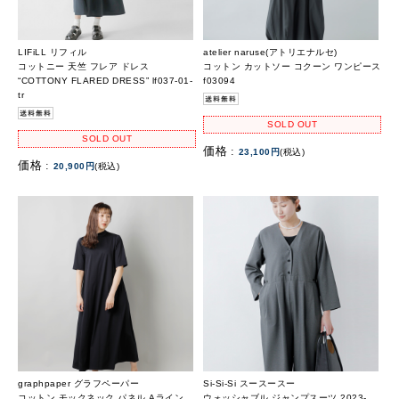
LIFiLL リフィル
atelier naruse(アトリエナルセ)
コットニー 天竺 フレア ドレス
コットン カットソー コクーン ワンピース
“COTTONY FLARED DRESS” lf037-01-
f03094
tr
SOLD OUT
SOLD OUT
価格 :
23,100円
(税込)
価格 :
20,900円
(税込)
graphpaper グラフペーパー
Si-Si-Si スースースー
コットン モックネック パネル Aライン
ウォッシャブル ジャンプスーツ 2023-