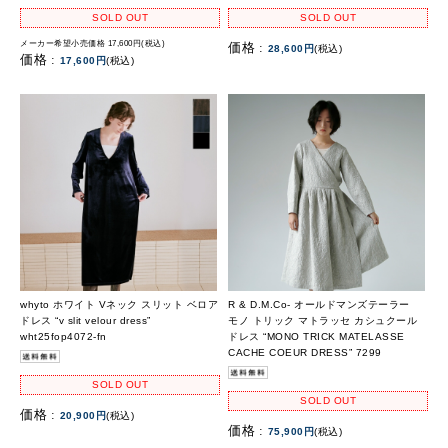
SOLD OUT
SOLD OUT
メーカー希望小売価格 17,600円(税込)
価格 :
28,600円
(税込)
価格 :
17,600円
(税込)
whyto ホワイト Vネック スリット ベロア
R & D.M.Co- オールドマンズテーラー
ドレス “v slit velour dress”
モノ トリック マトラッセ カシュクール
wht25fop4072-fn
ドレス “MONO TRICK MATELASSE
CACHE COEUR DRESS” 7299
SOLD OUT
SOLD OUT
価格 :
20,900円
(税込)
価格 :
75,900円
(税込)