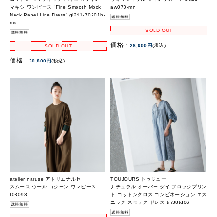
マキシ ワンピース “Fine Smooth Mock
aw070-mn
Neck Panel Line Dress” gl241-70201b-
ms
SOLD OUT
価格 :
28,600円
(税込)
SOLD OUT
価格 :
30,800円
(税込)
atelier naruse アトリエナルセ
TOUJOURS トゥジュー
スムース ウール コクーン ワンピース
ナチュラル オーバー ダイ ブロックプリン
f03093
ト コットンクロス コンビネーション エス
ニック スモック ドレス tm38td06