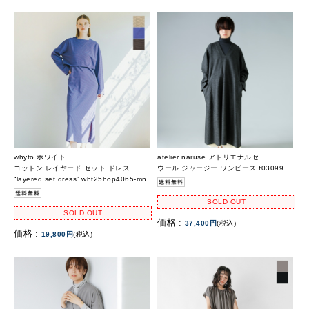
whyto ホワイト
atelier naruse アトリエナルセ
コットン レイヤード セット ドレス
ウール ジャージー ワンピース f03099
“layered set dress” wht25hop4065-mn
SOLD OUT
SOLD OUT
価格 :
37,400円
(税込)
価格 :
19,800円
(税込)