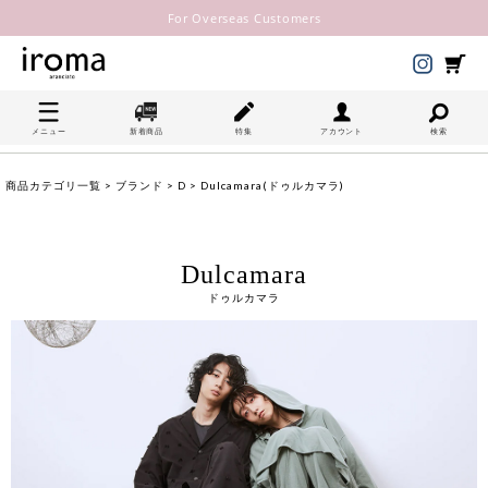
For Overseas Customers
メニュー
新着商品
特集
アカウント
検索
商品カテゴリ一覧
>
ブランド
>
D
> Dulcamara(ドゥルカマラ)
Dulcamara
ドゥルカマラ