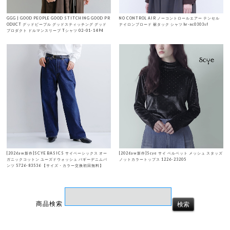
GGG | GOOD PEOPLE GOOD STITCHING GOOD PR
NO CONTROL AIR ノーコントロールエアー テンセル
ODUCT グッドピープル グッドスティッチング グッド
ナイロンブロード 裾タック シャツ hr-nc0303sf
プロダクト ドルマンスリーブ Tシャツ 02-01-1494
[2026aw新作]SCYE BASICS サイベーシックス オー
[2026aw新作]Scye サイ ベルベット メッシュ スタッズ
ガニックコットン ユーズドウォッシュ バギーデニムパ
ノットカラートップス 1226-23205
ンツ 5726-83536 【サイズ・カラー交換初回無料】
商品検索