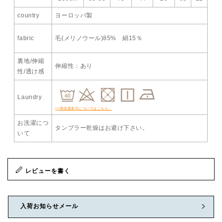
country
ヨーロッパ製
fabric
毛(メリノウール)85% 絹15％
裏地/伸縮
伸縮性：あり
性/透け感
Laundry
>>新洗濯表示についてはこちら。
お洗濯につ
タンブラー乾燥はお避け下さい。
いて
レビューを書く
入荷お知らせメール