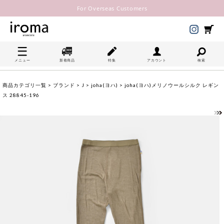
For Overseas Customers
メニュー
新着商品
特集
アカウント
検索
商品カテゴリ一覧
>
ブランド
>
J
>
joha(ヨハ)
> joha(ヨハ)メリノウールシルク レギン
ス 28845-196