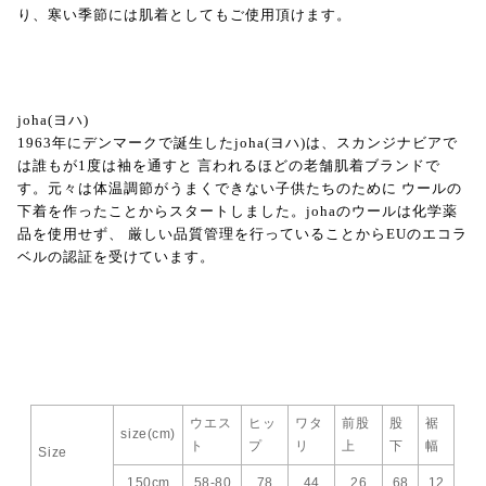
り、寒い季節には肌着としてもご使用頂けます。
joha(ヨハ)
1963年にデンマークで誕生したjoha(ヨハ)は、スカンジナビアで
は誰もが1度は袖を通すと 言われるほどの老舗肌着ブランドで
す。元々は体温調節がうまくできない子供たちのために ウールの
下着を作ったことからスタートしました。johaのウールは化学薬
品を使用せず、 厳しい品質管理を行っていることからEUのエコラ
ベルの認証を受けています。
ウエス
ヒッ
ワタ
前股
股
裾
size(cm)
ト
プ
リ
上
下
幅
Size
150cm
58-80
78
44
26
68
12