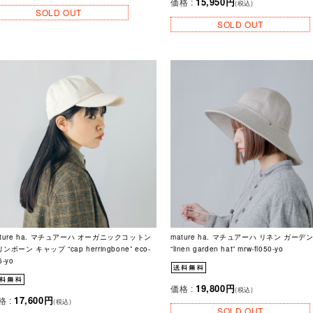
15,950円
価格 :
(税込)
SOLD OUT
SOLD OUT
ature ha. マチュアーハ オーガニックコットン
mature ha. マチュアーハ リネン ガーデ
ンボーン キャップ “cap herringbone” eco-
“linen garden hat” mrw-fl050-yo
6-yo
19,800円
価格 :
(税込)
17,600円
格 :
(税込)
SOLD OUT