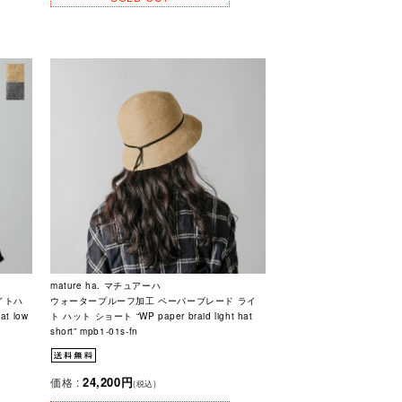
mature ha. マチュアーハ
イトハ
ウォータープルーフ加工 ペーパーブレード ライ
at low
ト ハット ショート “WP paper braid light hat
short” mpb1-01s-fn
24,200円
価格 :
(税込)