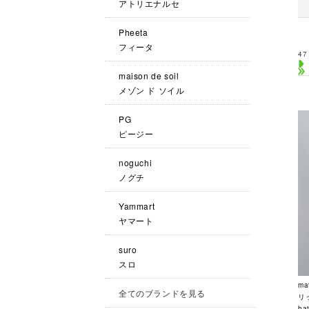
アトリエナルセ
Pheeta
フィータ
47
maison de soil
メゾン ド ソイル
PG
ピージー
noguchi
ノグチ
Yammart
ヤマート
suro
スロ
m
全てのブランドを見る
リッ
ha