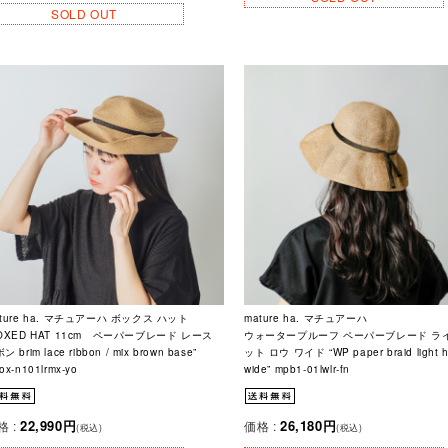
SOLD OUT
ture ha. マチュアーハ ボックス ハット
mature ha. マチュアーハ
BOXED HAT 11cm ペーパーブレード レース
ウォータープルーフ ペーパーブレード ラ
ン brim lace ribbon / mix brown base”
ット ロウ ワイド “WP paper braid light h
ox-n101lrmx-yo
wide” mpb1-01lwlr-fn
22,990円
26,180円
格 :
価格 :
(税込)
(税込)