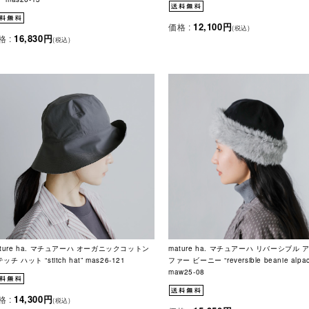
12,100円
価格 :
(税込)
16,830円
格 :
(税込)
ature ha. マチュアーハ オーガニックコットン
mature ha. マチュアーハ リバーシブル 
ッチ ハット “stitch hat” mas26-121
ファー ビーニー “reversible beanie alpaca
maw25-08
14,300円
格 :
(税込)