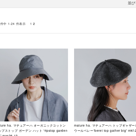
並び
 件中 1-24 件表示
1
2
ature ha. マチュアーハ オーガニックコットン
mature ha. マチュアーハ トップギャザ
プストップ ガーデン ハット “ripstop garden
ウールベレー“beret top gather big” mkf-
t” mas26-13