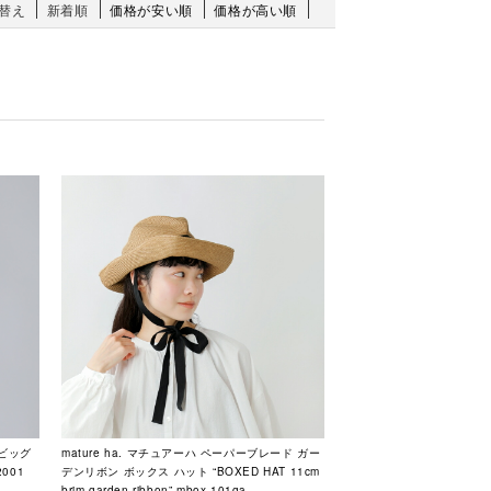
替え
新着順
価格が安い順
価格が高い順
ービッグ
mature ha. マチュアーハ ペーパーブレード ガー
2001
デンリボン ボックス ハット “BOXED HAT 11cm
brim garden ribbon” mbox-101ga