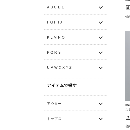
A B C D E
価
F G H I J
K L M N O
P Q R S T
U V W X X Y Z
アイテムで探す
アウター
m
ステ
トップス
価