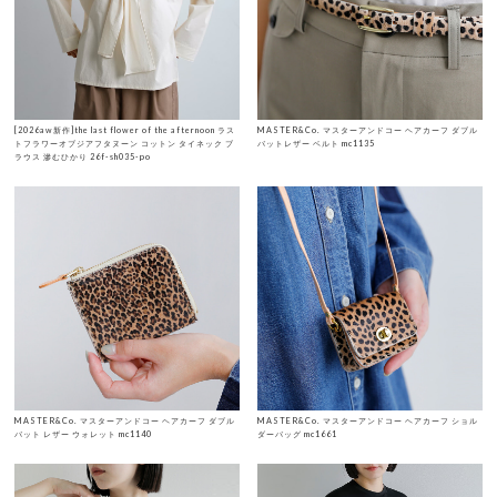
[2026aw新作]the last flower of the afternoon ラス
MASTER&Co. マスターアンドコー ヘアカーフ ダブル
トフラワーオブジアフタヌーン コットン タイネック ブ
バットレザー ベルト mc1135
ラウス 滲むひかり 26f-sh035-po
MASTER&Co. マスターアンドコー ヘアカーフ ダブル
MASTER&Co. マスターアンドコー ヘアカーフ ショル
バット レザー ウォレット mc1140
ダーバッグ mc1661