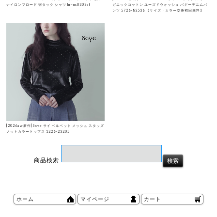
ナイロンブロード 裾タック シャツ hr-nc0303sf
ガニックコットン ユーズドウォッシュ バギーデニムパ
ンツ 5726-83536 【サイズ・カラー交換初回無料】
[2026aw新作]Scye サイ ベルベット メッシュ スタッズ
ノットカラートップス 1226-23205
商品検索
ホーム
マイページ
カート