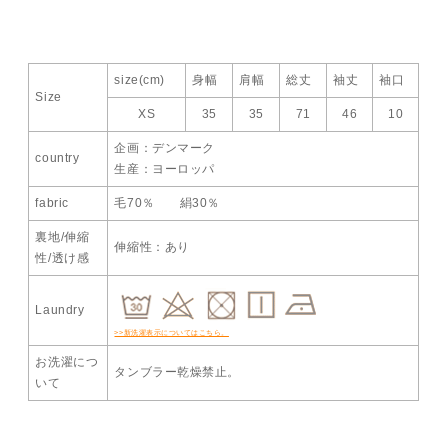
size(cm)
身幅
肩幅
総丈
袖丈
袖口
Size
XS
35
35
71
46
10
企画：デンマーク
country
生産：ヨーロッパ
fabric
毛70％ 絹30％
裏地/伸縮
伸縮性：あり
性/透け感
Laundry
>>新洗濯表示についてはこちら。
お洗濯につ
タンブラー乾燥禁止。
いて