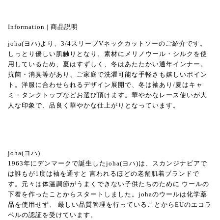
Information | 商品説明
joha(ヨハ)より、3/4スリーブVネックカットソーのご紹介です。
しっとり優しい肌触りとなり、素材にメリノウール・シルクを使
用しているため、夏はすずしく、冬はあたたかい通年インナー。
抗菌・消臭等があり、ご家庭で洗濯可能な手軽さも嬉しいポイン
ト。洋服に合わせられるデザイン展開で、冬は袖あり/夏はキャ
ミ・タンクトップなどお選び頂けます。華やかなレース使いが大
人な印象で、品良く華やかな仕上がりとなっています。
joha(ヨハ)
1963年にデンマークで誕生したjoha(ヨハ)は、スカンジナビアで
は誰もが1度は袖を通すと 言われるほどの老舗肌着ブランドで
す。元々は体温調節がうまくできない子供たちのために ウールの
下着を作ったことからスタートしました。johaのウールは化学薬
品を使用せず、 厳しい品質管理を行っていることからEUのエコラ
ベルの認証を受けています。