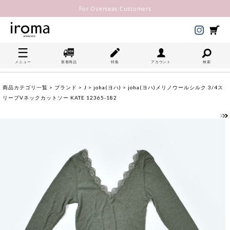
For Overseas Customers
メニュー
新着商品
特集
アカウント
検索
商品カテゴリ一覧
>
ブランド
>
J
>
joha(ヨハ)
> joha(ヨハ)メリノウールシルク 3/4ス
リーブVネックカットソー KATE 12365-182