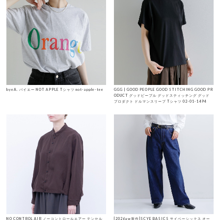
byeA. バイエー NOT APPLE Tシャツ not-apple-tee
GGG | GOOD PEOPLE GOOD STITCHING GOOD PR
ODUCT グッドピープル グッドスティッチング グッド
プロダクト ドルマンスリーブ Tシャツ 02-01-1494
NO CONTROL AIR ノーコントロールエアー テンセル
[2026aw新作]SCYE BASICS サイベーシックス オー