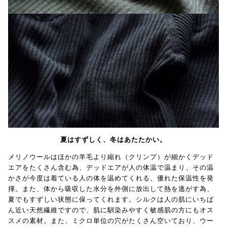
夏はすずしく、冬はあたたかい。
メリノウールはほかの羊毛より縮れ（クリンプ）が細かくデッド
エアをたくさん含む為、デッドエアが人の体温で温まり、その温
かさが今度は着ている人の体を温めてくれる、優れた保温性を発
揮。また、体から吸収した水分を外側に放出して熱を逃がす為、
夏でもすずしい状態に保ってくれます。シルクは人の肌にいちば
ん近い天然繊維ですので、肌に馴染みやすく敏感肌の方にもオス
スメの素材。また、ミクロ単位の穴がたくさん空いており、ウー