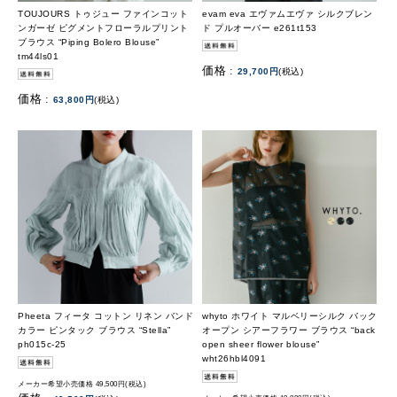
TOUJOURS トゥジュー ファインコット
evam eva エヴァムエヴァ シルクブレン
ンガーゼ ピグメントフローラルプリント
ド プルオーバー e261t153
ブラウス “Piping Bolero Blouse”
tm44ls01
価格 :
29,700円
(税込)
価格 :
63,800円
(税込)
Pheeta フィータ コットン リネン バンド
whyto ホワイト マルベリーシルク バック
カラー ピンタック ブラウス “Stella”
オープン シアーフラワー ブラウス “back
ph015c-25
open sheer flower blouse”
wht26hbl4091
メーカー希望小売価格 49,500円(税込)