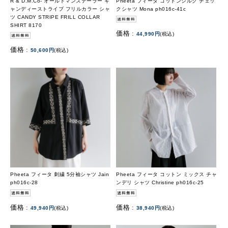
R & D.M.Co- オールドマンズテーラー キ
Pheeta フィータ コットンシルク チェッ
ャンディーストライプ フリルカラー シャ
クシャツ Mona ph016c-41c
ツ CANDY STRIPE FRILL COLLAR
SHIRT 8170
価格 :
44,990円
(税込)
価格 :
50,600円
(税込)
Pheeta フィータ 刺繍 5分袖シャツ Jain
Pheeta フィータ コットン ミックス チャ
ph016c-28
ンデリ シャツ Christine ph016c-25
価格 :
価格 :
49,940円
(税込)
38,940円
(税込)