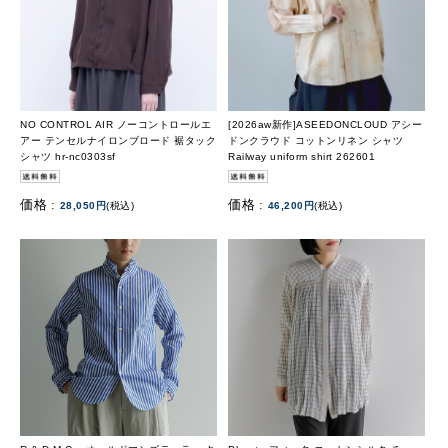
NO CONTROL AIR ノーコントロールエ
[2026aw新作]ASEEDONCLOUD アシー
アー テンセルナイロンブロード 裾タック
ドンクラウド コットンリネン シャツ
シャツ hr-nc0303sf
Railway uniform shirt 262601
価格 :
価格 :
28,050円
(税込)
46,200円
(税込)