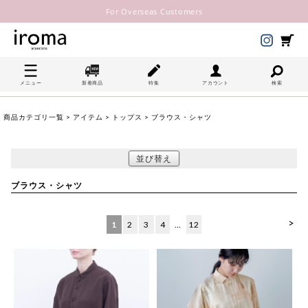
For Overseas Customers
メニュー
新着商品
特集
アカウント
検索
商品カテゴリ一覧
>
アイテム
>
トップス
> ブラウス・シャツ
並び替え
ブラウス・シャツ
>
1
2
3
4
…
12