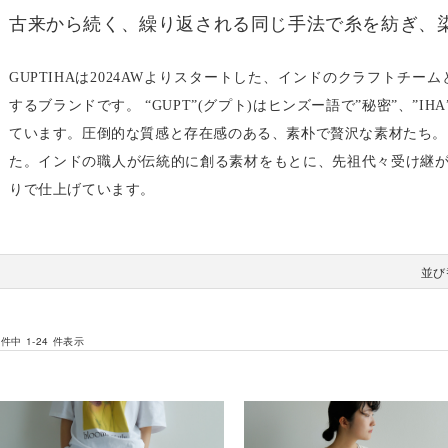
古来から続く、繰り返される同じ手法で糸を紡ぎ、
GUPTIHAは2024AWよりスタートした、インドのクラフトチ
するブランドです。 “GUPT”(グプト)はヒンズー語で”秘密”、”I
ています。圧倒的な質感と存在感のある、素朴で贅沢な素材たち。
た。インドの職人が伝統的に創る素材をもとに、先祖代々受け継
りで仕上げています。
並び
 件中 1-24 件表示