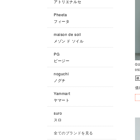
アトリエナルセ
Pheeta
フィータ
maison de soil
メゾン ド ソイル
PG
ピージー
GU
05
noguchi
ノグチ
価
Yammart
ヤマート
suro
スロ
全てのブランドを見る