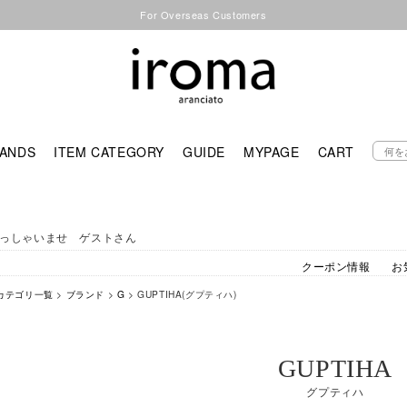
For Overseas Customers
ANDS
ITEM CATEGORY
GUIDE
MYPAGE
CART
っしゃいませ ゲストさん
クーポン情報
お
カテゴリ一覧
>
ブランド
>
G
> GUPTIHA(グプティハ)
GUPTIHA
グプティハ