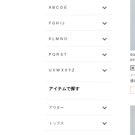
A B C D E
F G H I J
K L M N O
P Q R S T
G
53
U V W X X Y Z
メー
価
アイテムで探す
アウター
トップス