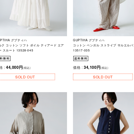
UPTIHA グプティハ
GUPTIHA グプティハ
ルク コットン ソフト ボイル ティアード エア
コットン ベンガル ストライプ サルエルパ
 スカート 13528-045
13517-035
44,000円
34,100円
格 :
価格 :
(税込)
(税込)
SOLD OUT
SOLD OUT