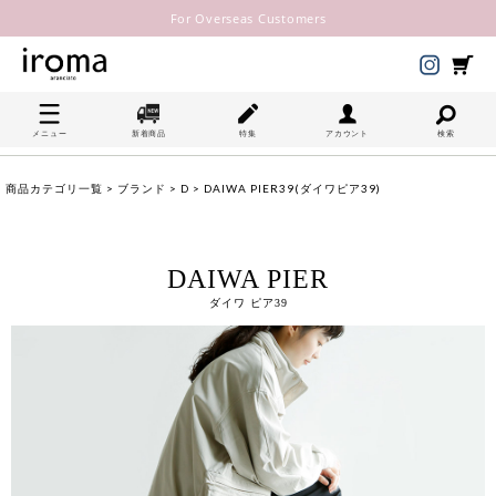
For Overseas Customers
メニュー
新着商品
特集
アカウント
検索
商品カテゴリ一覧
>
ブランド
>
D
> DAIWA PIER39(ダイワピア39)
DAIWA PIER
ダイワ ピア39