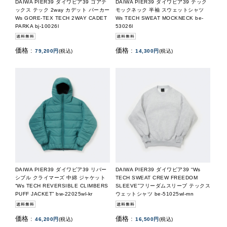
DAIWA PIER39 ダイワピア39 ゴアテ
DAIWA PIER39 ダイワピア39 テック
ックス テック 2way カデット パーカー
モックネック 半袖 スウェットシャツ
Ws GORE-TEX TECH 2WAY CADET
Ws TECH SWEAT MOCKNECK be-
PARKA bj-10026l
53026l
価格 :
価格 :
79,200円
(税込)
14,300円
(税込)
DAIWA PIER39 ダイワピア39 リバー
DAIWA PIER39 ダイワピア39 “Ws
シブル クライマーズ 中綿 ジャケット
TECH SWEAT CREW FREEDOM
“Ws TECH REVERSIBLE CLIMBERS
SLEEVE”フリーダムスリーブ テックス
PUFF JACKET” bw-22025wl-kr
ウェットシャツ be-51025wl-mn
価格 :
価格 :
46,200円
(税込)
16,500円
(税込)