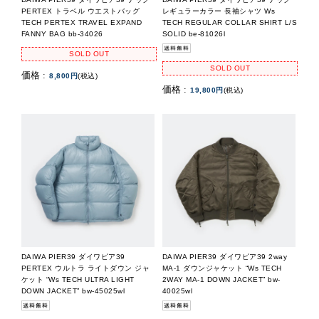
PERTEX トラベル ウエストバッグ
レギュラーカラー 長袖シャツ Ws
TECH PERTEX TRAVEL EXPAND
TECH REGULAR COLLAR SHIRT L/S
FANNY BAG bb-34026
SOLID be-81026l
SOLD OUT
SOLD OUT
価格 :
8,800円
(税込)
価格 :
19,800円
(税込)
DAIWA PIER39 ダイワピア39
DAIWA PIER39 ダイワピア39 2way
PERTEX ウルトラ ライトダウン ジャ
MA-1 ダウンジャケット “Ws TECH
ケット “Ws TECH ULTRA LIGHT
2WAY MA-1 DOWN JACKET” bw-
DOWN JACKET” bw-45025wl
40025wl