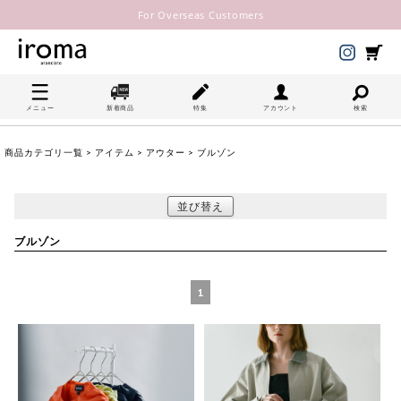
For Overseas Customers
メニュー
新着商品
特集
アカウント
検索
商品カテゴリ一覧
>
アイテム
>
アウター
> ブルゾン
並び替え
ブルゾン
1