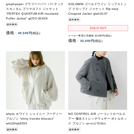
graphpaper グラフペーパー パーテック
GOLDWIN ゴールドウイン リップストッ
スカンタム プリマロフト ジャケット
プ クロップド ジャケット Rip-stop
“PERTEX QUANTUM AIR insulated
Cropped Jacket glw16147
Puffer Jacket” gl253-30439
SOLD OUT
価格 :
49,500円
(税込)
メーカー希望小売価格 33,000円(税込)
価格 :
33,000円
(税込)
whyto ホワイト シャイニー フーディー
NO CONTROL AIR ノーコントロールエ
ブルゾン “shiny hoodie blouson”
アー 撥水ストレッチウェザー ボトルネッ
wht26hjk4055
ク ブルゾン sn-nc1702bn