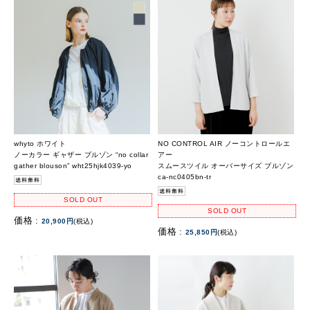
whyto ホワイト
NO CONTROL AIR ノーコントロールエ
ノーカラー ギャザー ブルゾン “no collar
アー
gather blouson” wht25hjk4039-yo
スムースツイル オーバーサイズ ブルゾン
ca-nc0405bn-tr
SOLD OUT
SOLD OUT
価格 :
20,900円
(税込)
価格 :
25,850円
(税込)