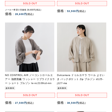
SOLD OUT
SOLD OUT
メーカー希望小売価格 28,600円(税込)
価格 :
53,900円
(税込)
価格 :
28,600円
(税込)
NO CONTROL AIR ノーコントロールエ
Dulcamara ドゥルカマラ ウール よそい
アー 強撚割繊 ワッシャー リブライクカラ
き バックポケット Zip ブルゾン d125-
ー ショート ブルゾン le-nc2109cd-mn
j127-ma
SOLD OUT
SOLD OUT
価格 :
価格 :
27,500円
(税込)
38,500円
(税込)