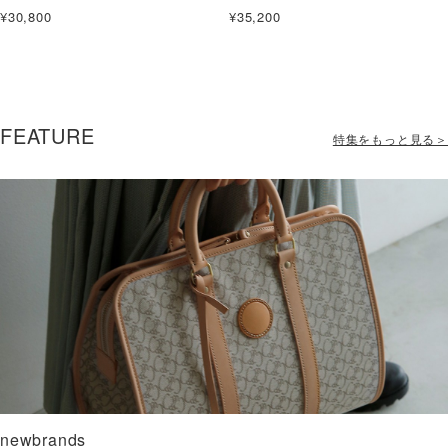
L
recollection lace bangle L
¥30,800
¥35,200
FEATURE
特集をもっと見る＞
newbrands