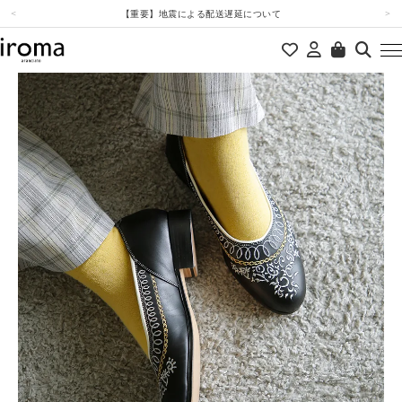
本文へスキップ
iroma会員様は10%ポイント還元
＜
＞
【重要】地震による配送遅延について
新規会員登録で1,100円OFFクーポンプレゼント