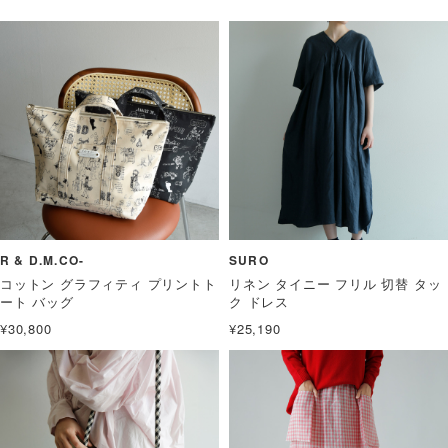
R & D.M.CO-
SURO
コットン グラフィティ プリントト
リネン タイニー フリル 切替 タッ
ート バッグ
ク ドレス
¥30,800
¥25,190