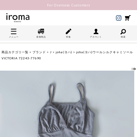
For Overseas Customers
メニュー
新着商品
特集
アカウント
検索
商品カテゴリ一覧
>
ブランド
>
J
>
joha(ヨハ)
> joha(ヨハ)ウールシルクキャミソール
VICTORIA 72243-77690