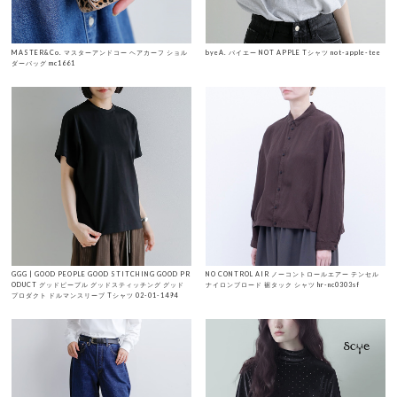
MASTER&Co. マスターアンドコー ヘアカーフ ショル
byeA. バイエー NOT APPLE Tシャツ not-apple-tee
ダーバッグ mc1661
GGG | GOOD PEOPLE GOOD STITCHING GOOD PR
NO CONTROL AIR ノーコントロールエアー テンセル
ODUCT グッドピープル グッドスティッチング グッド
ナイロンブロード 裾タック シャツ hr-nc0303sf
プロダクト ドルマンスリーブ Tシャツ 02-01-1494