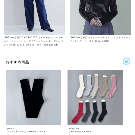
[2026aw新作]SCYE BASICS サイベーシックス オー
[2026aw新作]Scye サイ ベルベット メッシュ スタッズ
ガニックコットン ユーズドウォッシュ バギーデニムパ
ノットカラートップス 1226-23205
ンツ 5726-83536 【サイズ・カラー交換初回無料】
おすすめ商品
joha(ヨハ)
joha(ヨハ)
メリノウールレギンス MARIE 27790-5
ウールソックス 5006-8