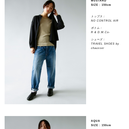
MUSTARD
SIZE : 150cm
トップス：
NO CONTROL AIR
ボトム：
R & D.M.Co-
シューズ：
TRAVEL SHOES by
chausser
AQUA
SIZE : 150cm