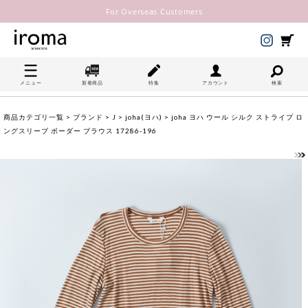
For Overseas Customers
メニュー
新着商品
特集
アカウント
検索
商品カテゴリ一覧
>
ブランド
>
J
>
joha(ヨハ)
> joha ヨハ ウール シルク ストライプ ロ
ングスリーブ ボーダー ブラウス 17286-196