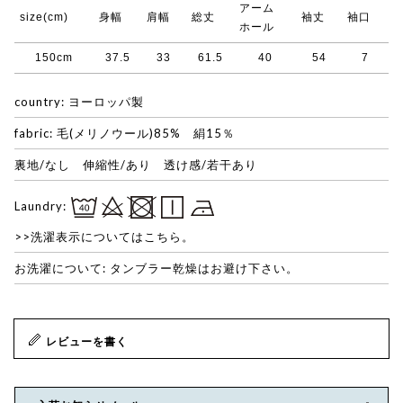
アーム
size(cm)
身幅
肩幅
総丈
袖丈
袖口
ホール
150cm
37.5
33
61.5
40
54
7
country: ヨーロッパ製
fabric: 毛(メリノウール)85% 絹15％
裏地/なし 伸縮性/あり 透け感/若干あり
Laundry:
>>洗濯表示についてはこちら。
お洗濯について: タンブラー乾燥はお避け下さい。
レビューを書く