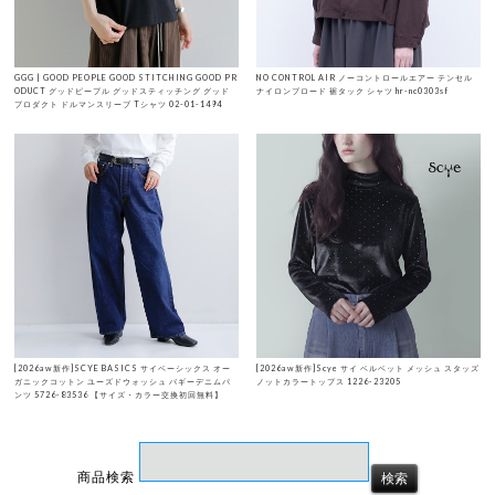
GGG | GOOD PEOPLE GOOD STITCHING GOOD PR
NO CONTROL AIR ノーコントロールエアー テンセル
ODUCT グッドピープル グッドスティッチング グッド
ナイロンブロード 裾タック シャツ hr-nc0303sf
プロダクト ドルマンスリーブ Tシャツ 02-01-1494
[2026aw新作]SCYE BASICS サイベーシックス オー
[2026aw新作]Scye サイ ベルベット メッシュ スタッズ
ガニックコットン ユーズドウォッシュ バギーデニムパ
ノットカラートップス 1226-23205
ンツ 5726-83536 【サイズ・カラー交換初回無料】
商品検索