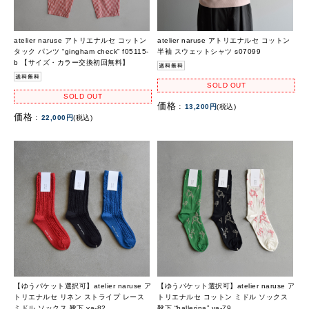
atelier naruse アトリエナルセ コットン
atelier naruse アトリエナルセ コットン
タック パンツ “gingham check” f05115-
半袖 スウェットシャツ s07099
b 【サイズ・カラー交換初回無料】
SOLD OUT
SOLD OUT
価格 :
13,200円
(税込)
価格 :
22,000円
(税込)
【ゆうパケット選択可】atelier naruse ア
【ゆうパケット選択可】atelier naruse ア
トリエナルセ リネン ストライプ レース
トリエナルセ コットン ミドル ソックス
ミドル ソックス 靴下 ya-82
靴下 “ballerina” ya-79