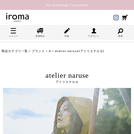
For Overseas Customers
メニュー
新着商品
特集
アカウント
検索
商品カテゴリ一覧
>
ブランド
>
A
> atelier naruse(アトリエナルセ)
atelier naruse
アトリエナルセ