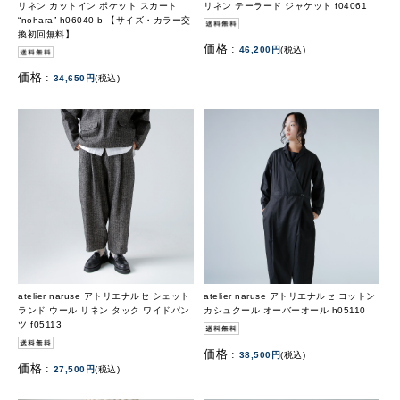
リネン カットイン ポケット スカート
リネン テーラード ジャケット f04061
“nohara” h06040-b 【サイズ・カラー交
換初回無料】
価格 :
46,200円
(税込)
価格 :
34,650円
(税込)
atelier naruse アトリエナルセ シェット
atelier naruse アトリエナルセ コットン
ランド ウール リネン タック ワイドパン
カシュクール オーバーオール h05110
ツ f05113
価格 :
38,500円
(税込)
価格 :
27,500円
(税込)