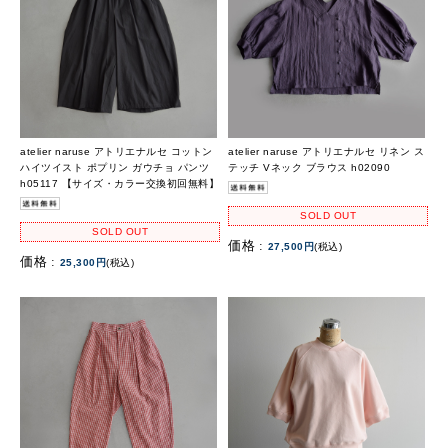
atelier naruse アトリエナルセ コットン
atelier naruse アトリエナルセ リネン ス
ハイツイスト ポプリン ガウチョ パンツ
テッチ Vネック ブラウス h02090
h05117 【サイズ・カラー交換初回無料】
SOLD OUT
SOLD OUT
価格 :
27,500円
(税込)
価格 :
25,300円
(税込)