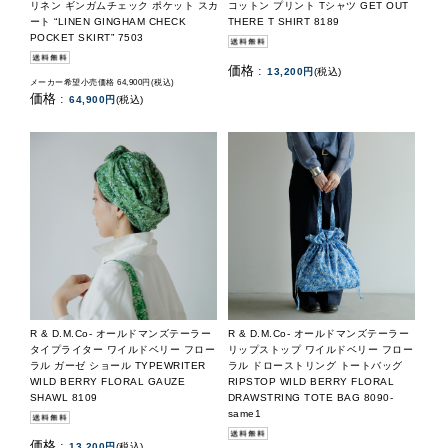
リネン ギンガムチェック ポケット スカ
コットン プリント Tシャツ GET OUT
ート “LINEN GINGHAM CHECK
THERE T SHIRT 8189
POCKET SKIRT” 7503
価格 :
13,200円
(税込)
メーカー希望小売価格 64,900円(税込)
価格 :
64,900円
(税込)
R & D.M.Co- オールドマンズテーラー
R & D.M.Co- オールドマンズテーラー
タイプライター ワイルドベリー フロー
リップストップ ワイルドベリー フロー
ラル ガーゼ ショール TYPEWRITER
ラル ドローストリング トートバッグ
WILD BERRY FLORAL GAUZE
RIPSTOP WILD BERRY FLORAL
SHAWL 8109
DRAWSTRING TOTE BAG 8090-
same1
価格 :
13,200円
(税込)