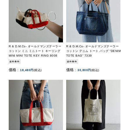
R & D.M.Co- オールドマンズテーラー
R & D.M.Co- オールドマンズテーラー
コットン ミニ ミニトート キーリング
コットン デニム トート バッグ “DENIM
MINI MINI TOTE KEY RING 8008
TOTE BAG” 7339
価格 :
価格 :
18,480円
(税込)
30,800円
(税込)