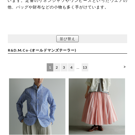
います。定番のリネンシャツやワンピースといったウエアの
他、バッグや財布などの小物も多く手がけています。
並び替え
R&D.M.Co-(オールドマンズテーラー)
>
1
2
3
4
…
13