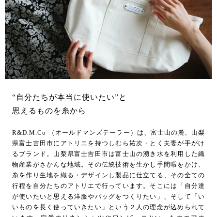
“自分たちが本当に使いたい”と
思えるものを糸から
R&D.M.Co-（オールドマンズテーラー）は、富士山の麓、山梨
県富士吉田市にアトリエを持つしむら祐次・とく夫妻が手がけ
るブランド。山梨県富士吉田市は富士山の湧き水を利用した織
物産業がさかんな地域。その伝統技術を生かし手間暇をかけ、
糸を作り生地を織る・デザインし製品に仕立てる、その全ての
行程を自分たちのアトリエで行っています。そこには「自分達
が使いたいと思える洋服やバッグをつくりたい」、そして「い
いものを長く使っていきたい」という２人の理念が込められて