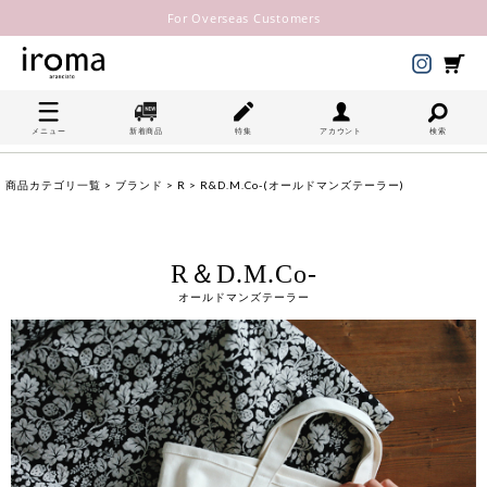
For Overseas Customers
メニュー
新着商品
特集
アカウント
検索
商品カテゴリ一覧
>
ブランド
>
R
> R&D.M.Co-(オールドマンズテーラー)
R＆D.M.Co-
オールドマンズテーラー