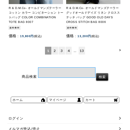
R & D.M.Co- オールドマンズテーラー
R & D.M.Co- オールドマンズテーラー
コットン カラー コンビネーション トー
グッドオールドデイズ リネン クロスス
トバッグ COLOR COMBINATION
テッチ バッグ GOOD OLD DAYS
TOTE BAG 8007
CROSS STITCH BAG 8006
価格 :
価格 :
19,800円
(税込)
13,200円
(税込)
>
1
2
3
4
…
13
商品検索
ホーム
マイページ
カート
ログイン
メルマガ申込/停止