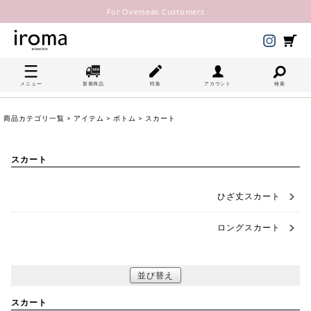
For Overseas Customers
メニュー
新着商品
特集
アカウント
検索
商品カテゴリ一覧
>
アイテム
>
ボトム
> スカート
スカート
ひざ丈スカート
ロングスカート
並び替え
スカート