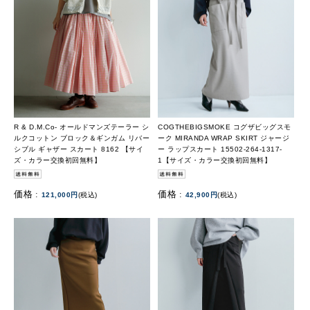
R & D.M.Co- オールドマンズテーラー シ
COGTHEBIGSMOKE コグザビッグスモ
ルクコットン ブロック＆ギンガム リバー
ーク MIRANDA WRAP SKIRT ジャージ
シブル ギャザー スカート 8162 【サイ
ー ラップスカート 15502-264-1317-
ズ・カラー交換初回無料】
1【サイズ・カラー交換初回無料】
価格 :
価格 :
121,000円
(税込)
42,900円
(税込)