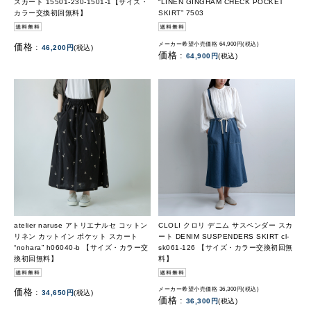
スカート 15501-230-1501-1【サイズ・
“LINEN GINGHAM CHECK POCKET
カラー交換初回無料】
SKIRT” 7503
メーカー希望小売価格 64,900円(税込)
価格 :
46,200円
(税込)
価格 :
64,900円
(税込)
atelier naruse アトリエナルセ コットン
CLOLI クロリ デニム サスペンダー スカ
リネン カットイン ポケット スカート
ート DENIM SUSPENDERS SKIRT cl-
“nohara” h06040-b 【サイズ・カラー交
sk061-126 【サイズ・カラー交換初回無
換初回無料】
料】
メーカー希望小売価格 36,300円(税込)
価格 :
34,650円
(税込)
価格 :
36,300円
(税込)