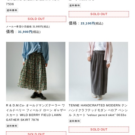
7536
SOLD OUT
SOLD OUT
価格 :
23,100円
(税込)
メーカー希望小売価格 31,900円(税込)
価格 :
31,900円
(税込)
R & D.M.Co- オールドマンズテーラー ワ
TENNE HANDCRAFTED MODERN テン
イルドベリー フィールド ローン ギャザー
ハンドクラフテッドモダン ベロア ペンシ
スカート WILD BERRY FIELD LAWN
ル スカート “velour pencil skirt” 0033o
GATHER SKIRT 7876
SOLD OUT
SOLD OUT