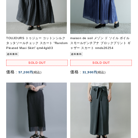
TOUJOURS トゥジュー コットンシルク
maison de soil メゾン ド ソイル ボイル
タッタソールチェック スカート “Random
スモールゲンチアナ ブロックプリント ギ
Pleated Maxi Skirt” qm44gk03
ャザー スカート nmds26254
SOLD OUT
SOLD OUT
価格 :
価格 :
57,200円
(税込)
31,900円
(税込)