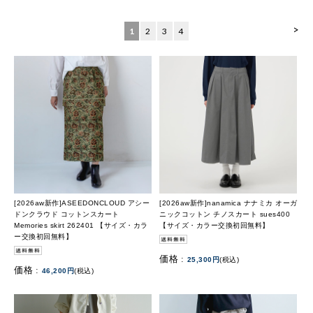
>
1
2
3
4
[2026aw新作]ASEEDONCLOUD アシー
[2026aw新作]nanamica ナナミカ オーガ
ドンクラウド コットンスカート
ニックコットン チノスカート sues400
Memories skirt 262401 【サイズ・カラ
【サイズ・カラー交換初回無料】
ー交換初回無料】
価格 :
25,300円
(税込)
価格 :
46,200円
(税込)