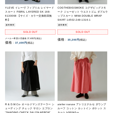
YLEVE イレーヴ フィブリル レイヤード
COGTHEBIGSMOKE コグザビッグスモ
スカート FIBRIL LAYERED SK 168-
ーク ジョーゼット ウエストゴム ダブルラ
6130068 【サイズ・カラー交換初回無
ップスカート MINA DOUBLE WRAP
料】
SKIRT 14502-249-1316-1
SOLD OUT
SOLD OUT
メーカー希望小売価格 37,400円(税込)
価格 :
35,200円
(税込)
価格 :
37,400円
(税込)
R & D.M.Co- オールドマンズテーラー シ
atelier naruse アトリエナルセ ダウンプ
ェーディング チェック サロン エプロン
ルーフ コットン カットイン ポケット ス
“SHADING CHECK SALON APRON”
カート h06040-a