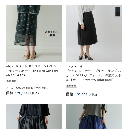
whyto ホワイト マルベリーシルク シアー
nooy ヌーイ
フラワー スカート “sheer flower skirt”
ブークレ ジャガード ブラック ランプ ス
wht26hsk4031
カート fsk02-yh フォーマル 卒業式 入学
式 【サイズ・カラー交換初回無料】
メーカー希望小売価格 20,900円(税込)
価格 :
20,900円
(税込)
価格 :
30,800円
(税込)