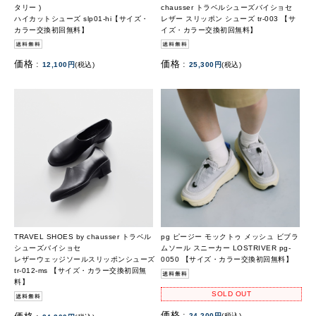
タリー )
chausser トラベルシューズバイショセ
ハイカットシューズ slp01-hi【サイズ・
レザー スリッポン シューズ tr-003 【サ
カラー交換初回無料】
イズ・カラー交換初回無料】
価格 :
価格 :
12,100円
(税込)
25,300円
(税込)
TRAVEL SHOES by chausser トラベル
pg ピージー モックトゥ メッシュ ビブラ
シューズバイショセ
ムソール スニーカー LOSTRIVER pg-
レザーウェッジソールスリッポンシューズ
0050 【サイズ・カラー交換初回無料】
tr-012-ms 【サイズ・カラー交換初回無
料】
SOLD OUT
価格 :
24,200円
(税込)