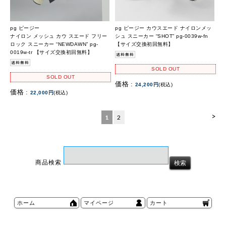
pg ピージー
pg ピージー カウスエード ナイロンメッ
ナイロン メッシュ カウ スエード フリー
シュ スニーカー “SHOT” pg-0039w-fn
ロック スニーカー “NEWDAWN” pg-
【サイズ交換初回無料】
0019w-tr 【サイズ交換初回無料】
SOLD OUT
SOLD OUT
価格 :
24,200円
(税込)
価格 :
22,000円
(税込)
>
1
2
商品検索
ホーム
マイページ
カート