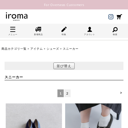
For Overseas Customers
メニュー
新着商品
特集
アカウント
検索
商品カテゴリ一覧
>
アイテム
>
シューズ
> スニーカー
並び替え
スニーカー
>
1
2