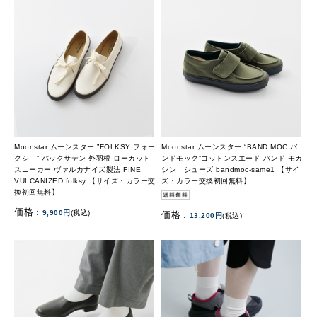
Moonstar ムーンスター ”FOLKSY フォー
Moonstar ムーンスター “BAND MOC バ
クシ―” バックサテン 外羽根 ローカット
ンドモック”コットンスエード バンド モカ
スニーカー ヴァルカナイズ製法 FINE
シン シューズ bandmoc-same1 【サイ
VULCANIZED folksy 【サイズ・カラー交
ズ・カラー交換初回無料】
換初回無料】
価格 :
9,900円
(税込)
価格 :
13,200円
(税込)