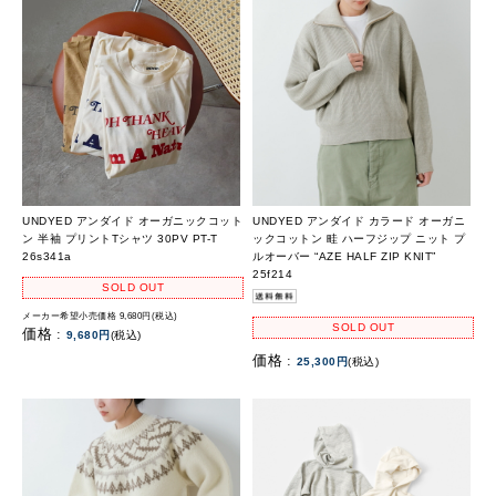
UNDYED アンダイド オーガニックコット
UNDYED アンダイド カラード オーガニ
ン 半袖 プリントTシャツ 30PV PT-T
ックコットン 畦 ハーフジップ ニット プ
26s341a
ルオーバー “AZE HALF ZIP KNIT”
25f214
SOLD OUT
メーカー希望小売価格 9,680円(税込)
SOLD OUT
価格 :
9,680円
(税込)
価格 :
25,300円
(税込)