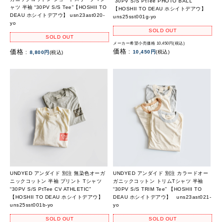
“30PV S/S PtTee PHOTO BALL”
ャツ 半袖 “30PV S/S Tee”【HOSHII TO
【HOSHII TO DEAU ホシイトデアウ】
DEAU ホシイトデアウ】 usn23ast020-
uns25sst001g-yo
yo
SOLD OUT
SOLD OUT
メーカー希望小売価格 10,450円(税込)
価格 :
価格 :
10,450円
(税込)
8,800円
(税込)
UNDYED アンダイド 別注 無染色オーガ
UNDYED アンダイド 別注 カラードオー
ニックコットン 半袖 プリント Tシャツ
ガニックコットン トリムTシャツ 半袖
“30PV S/S PtTee CV ATHLETIC”
“30PV S/S TRIM Tee” 【HOSHII TO
【HOSHII TO DEAU ホシイトデアウ】
DEAU ホシイトデアウ】 uns23ast021-
uns25sst001b-yo
yo
SOLD OUT
SOLD OUT