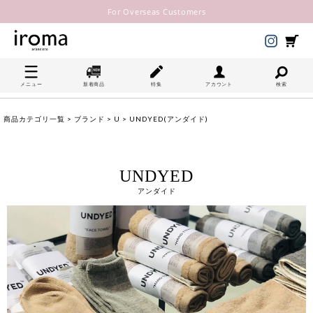
For Overseas Customers
メニュー
新着商品
特集
アカウント
検索
商品カテゴリ一覧
>
ブランド
>
U
> UNDYED(アンダイド)
UNDYED
アンダイド