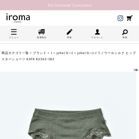
For Overseas Customers
メニュー
新着商品
特集
アカウント
検索
商品カテゴリ一覧
>
ブランド
>
J
>
joha(ヨハ)
> joha(ヨハ)メリノウールシルク ヒップ
スターショーツ KATE 82362-182