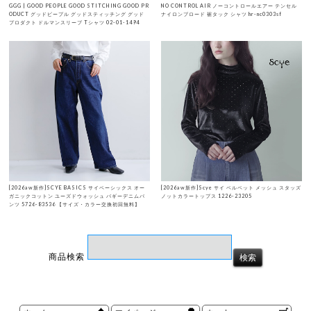
GGG | GOOD PEOPLE GOOD STITCHING GOOD PR
NO CONTROL AIR ノーコントロールエアー テンセル
ODUCT グッドピープル グッドスティッチング グッド
ナイロンブロード 裾タック シャツ hr-nc0303sf
プロダクト ドルマンスリーブ Tシャツ 02-01-1494
[2026aw新作]SCYE BASICS サイベーシックス オー
[2026aw新作]Scye サイ ベルベット メッシュ スタッズ
ガニックコットン ユーズドウォッシュ バギーデニムパ
ノットカラートップス 1226-23205
ンツ 5726-83536 【サイズ・カラー交換初回無料】
商品検索