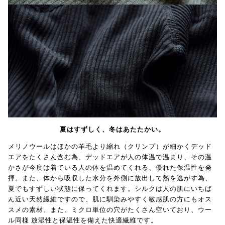
夏はすずしく、冬はあたたかい。
メリノウールはほかの羊毛より縮れ（クリンプ）が細かくデッド
エアをたくさん含む為、デッドエアが人の体温で温まり、その温
かさが今度は着ている人の体を温めてくれる、優れた保温性を発
揮。また、体から吸収した水分を外側に放出して熱を逃がす為、
夏でもすずしい状態に保ってくれます。シルクは人の肌にいちば
ん近い天然繊維ですので、肌に馴染みやすく敏感肌の方にもオス
スメの素材。また、ミクロ単位の穴がたくさん空いており、ウー
ル同様 放湿性と保温性を備えた快適繊維です。