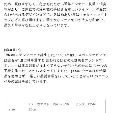
ため、夏はすずしく、冬はあたたかい通年インナー。抗菌・消臭
等があり、ご家庭で洗濯可能な手軽さも嬉しいポイント。洋服に
合わせられるデザイン展開で、冬は袖あり/夏はキャミ・タンクト
ップなどお選び頂けます。華やかなレース使いが大人な印象で、
品良く華やかな仕上がりとなっています。
joha(ヨハ)
1963年にデンマークで誕生したjoha(ヨハ)は、スカンジナビアで
は誰もが1度は袖を通すと 言われるほどの老舗肌着ブランドで
す。元々は体温調節がうまくできない子供たちのために ウールの
下着を作ったことからスタートしました。johaのウールは化学薬
品を使用せず、 厳しい品質管理を行っていることからEUのエコラ
ベルの認証を受けています。
XS ：ウエスト：約48-76cm ヒップ：約56-
size
86cm