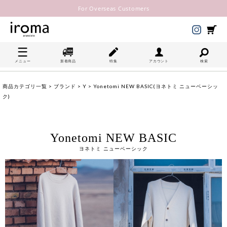
For Overseas Customers
メニュー
新着商品
特集
アカウント
検索
商品カテゴリ一覧
>
ブランド
>
Y
> Yonetomi NEW BASIC(ヨネトミ ニューベーシッ
ク)
Yonetomi NEW BASIC
ヨネトミ ニューベーシック