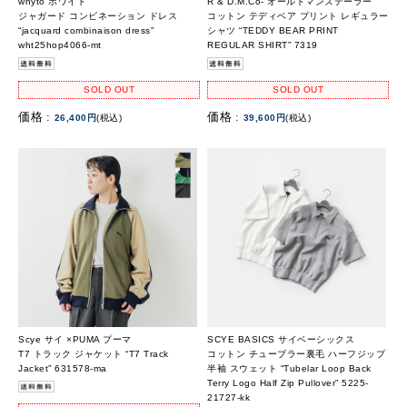
whyto ホワイト
R & D.M.Co- オールドマンズテーラー
ジャガード コンビネーション ドレス
コットン テディベア プリント レギュラー
“jacquard combinaison dress”
シャツ “TEDDY BEAR PRINT
wht25hop4066-mt
REGULAR SHIRT” 7319
SOLD OUT
SOLD OUT
価格 :
価格 :
26,400円
(税込)
39,600円
(税込)
Scye サイ ×PUMA プーマ
SCYE BASICS サイベーシックス
T7 トラック ジャケット “T7 Track
コットン チューブラー裏毛 ハーフジップ
Jacket” 631578-ma
半袖 スウェット “Tubelar Loop Back
Terry Logo Half Zip Pullover” 5225-
21727-kk