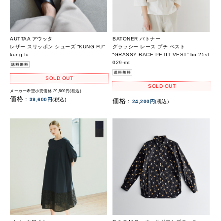
AUTTAA アウッタ
BATONER バトナー
レザー スリッポン シューズ “KUNG FU”
グラッシー レース プチ ベスト
kung-fu
“GRASSY RACE PETIT VEST” bn-25sl-
029-mt
SOLD OUT
SOLD OUT
メーカー希望小売価格 39,600円(税込)
価格 :
39,600円
(税込)
価格 :
24,200円
(税込)