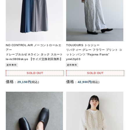
NO CONTROL AIR ノーコントロールエ
TOUJOURS トゥジュー
アー
リバティー グレー フラワー プリント コ
ドレープカルゼ Aライン タック スカート
ットン パンツ “Pajama Pants”
le-nc0809sk-yo 【サイズ交換初回無料】
ym42lp03
SOLD OUT
SOLD OUT
価格 :
価格 :
29,150円
(税込)
42,900円
(税込)