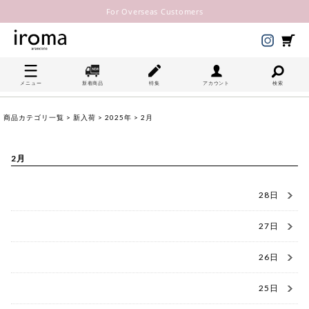
For Overseas Customers
メニュー
新着商品
特集
アカウント
検索
商品カテゴリ一覧
>
新入荷
>
2025年
> 2月
2月
28日
27日
26日
25日