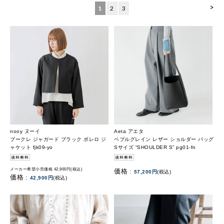
>
1
2
3
nooy ヌーイ
Aeta アエタ
ブークレ ジャガード ブラック ボレロ ジ
ペブルグレイン レザー ショルダー バッグ
ャケット fjk09-yo
Sサイズ “SHOULDER S” pg01-fn
メーカー希望小売価格 42,900円(税込)
価格 :
57,200円
(税込)
価格 :
42,900円
(税込)