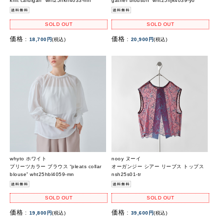
knit cardigan” wht25hkn4033-mn
gather blouson” wht25hjk4039-yo
SOLD OUT
SOLD OUT
価格 :
価格 :
18,700円
(税込)
20,900円
(税込)
whyto ホワイト
nooy ヌーイ
プリーツカラー ブラウス “pleats collar
オーガンジー シアー リーブス トップス
blouse” wht25hbl4059-mn
nsh25s01-tr
SOLD OUT
SOLD OUT
価格 :
価格 :
19,800円
(税込)
39,600円
(税込)