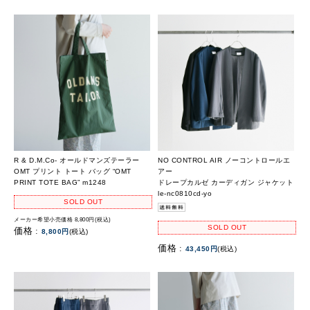
R & D.M.Co- オールドマンズテーラー
NO CONTROL AIR ノーコントロールエ
OMT プリント トート バッグ “OMT
アー
PRINT TOTE BAG” m1248
ドレープカルゼ カーディガン ジャケット
le-nc0810cd-yo
SOLD OUT
メーカー希望小売価格 8,800円(税込)
SOLD OUT
価格 :
8,800円
(税込)
価格 :
43,450円
(税込)