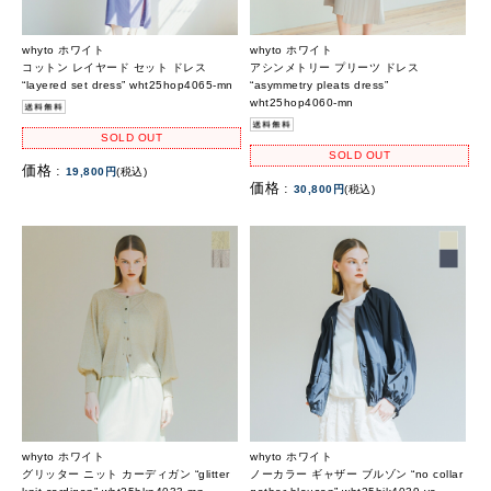
whyto ホワイト
whyto ホワイト
コットン レイヤード セット ドレス
アシンメトリー プリーツ ドレス
“layered set dress” wht25hop4065-mn
“asymmetry pleats dress”
wht25hop4060-mn
SOLD OUT
SOLD OUT
価格 :
19,800円
(税込)
価格 :
30,800円
(税込)
whyto ホワイト
whyto ホワイト
グリッター ニット カーディガン “glitter
ノーカラー ギャザー ブルゾン “no collar