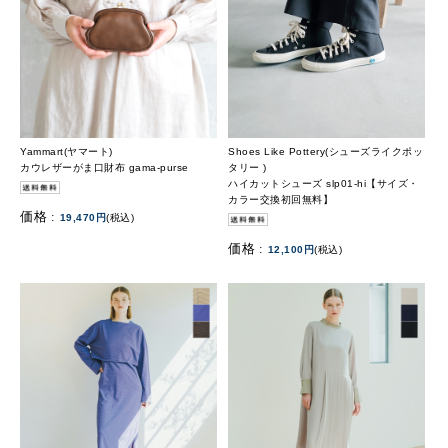
Yammart(ヤマート)
Shoes Like Pottery(シューズライクポッ
カウレザーがま口財布 gama-purse
タリー )
ハイカットシューズ slp01-hi【サイズ・
カラー交換初回無料】
価格 :
19,470円
(税込)
価格 :
12,100円
(税込)