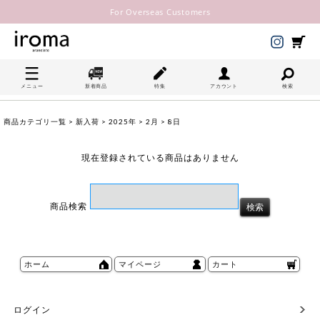
For Overseas Customers
メニュー
新着商品
特集
アカウント
検索
商品カテゴリ一覧
>
新入荷
>
2025年
>
2月
> 8日
現在登録されている商品はありません
商品検索
ホーム
マイページ
カート
ログイン