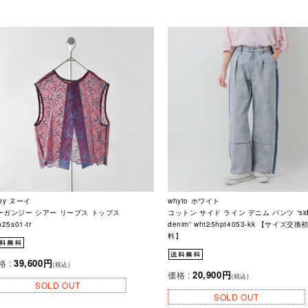
oy ヌーイ
whyto ホワイト
ーガンジー シアー リーブス トップス
コットン サイド ライン デニム パンツ “side
h25s01-tr
denim” wht25hpt4053-kk 【サイズ交
料】
39,600円
格 :
(税込)
20,900円
価格 :
(税込)
SOLD OUT
SOLD OUT