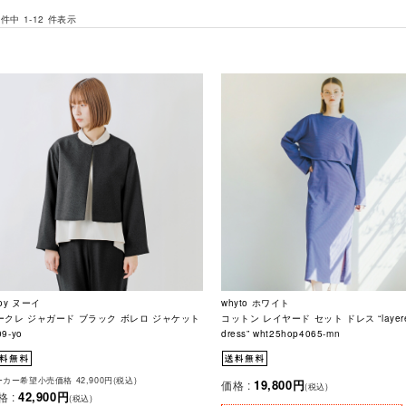
 件中 1-12 件表示
oy ヌーイ
whyto ホワイト
ークレ ジャガード ブラック ボレロ ジャケット
コットン レイヤード セット ドレス “layere
09-yo
dress” wht25hop4065-mn
カー希望小売価格 42,900円(税込)
19,800円
価格 :
(税込)
42,900円
格 :
(税込)