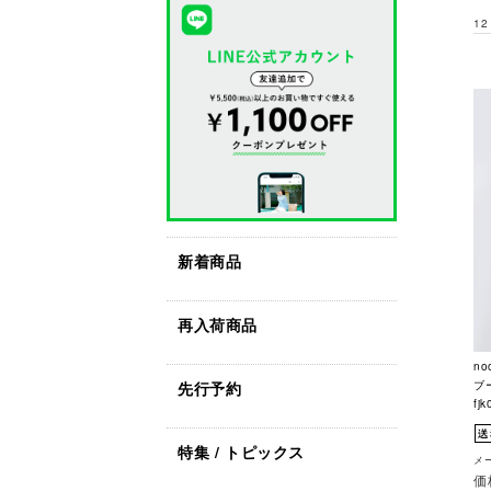
12
新着商品
再入荷商品
no
先行予約
ブ
fjk
特集 / トピックス
メー
価