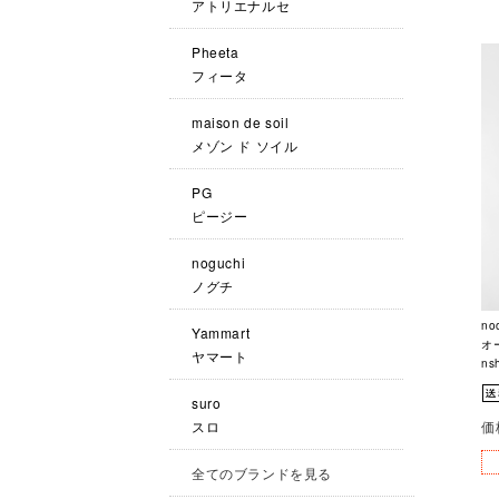
アトリエナルセ
Pheeta
フィータ
maison de soil
メゾン ド ソイル
PG
ピージー
noguchi
ノグチ
no
Yammart
オ
ヤマート
ns
suro
価
スロ
全てのブランドを見る