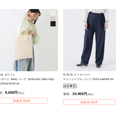
yto ホワイト
Si-Si-Si スースースー
ガード 2way バッグ “jacquard 2way bag”
ウォッシャブル パンツ 2023-aw068-mn
t25hac4006-yo
6,600円
格 :
20,900円
(税込)
価格 :
(税込)
SOLD OUT
SOLD OUT