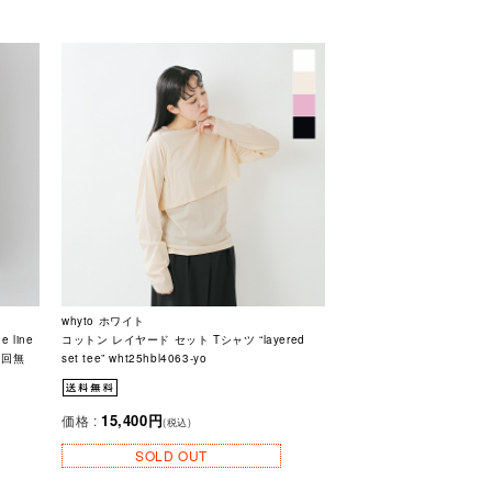
whyto ホワイト
 line
コットン レイヤード セット Tシャツ “layered
換初回無
set tee” wht25hbl4063-yo
15,400円
価格 :
(税込)
SOLD OUT