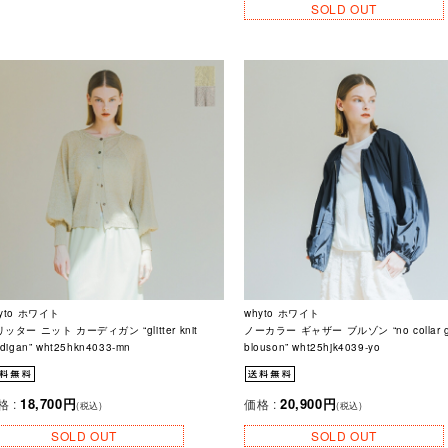
SOLD OUT
yto ホワイト
whyto ホワイト
ッター ニット カーディガン “glitter knit
ノーカラー ギャザー ブルゾン “no collar g
rdigan” wht25hkn4033-mn
blouson” wht25hjk4039-yo
18,700円
20,900円
格 :
価格 :
(税込)
(税込)
SOLD OUT
SOLD OUT