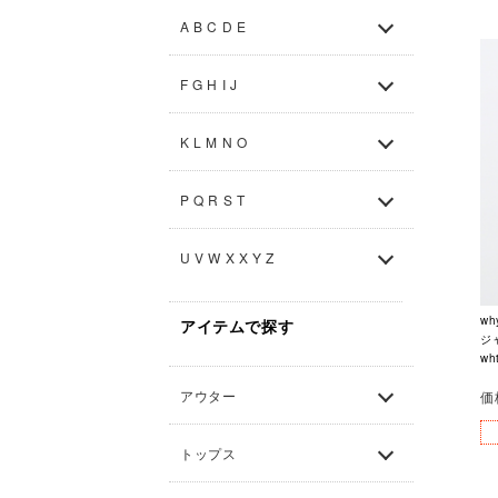
A B C D E
F G H I J
K L M N O
P Q R S T
U V W X X Y Z
wh
アイテムで探す
ジャ
wh
アウター
価
トップス