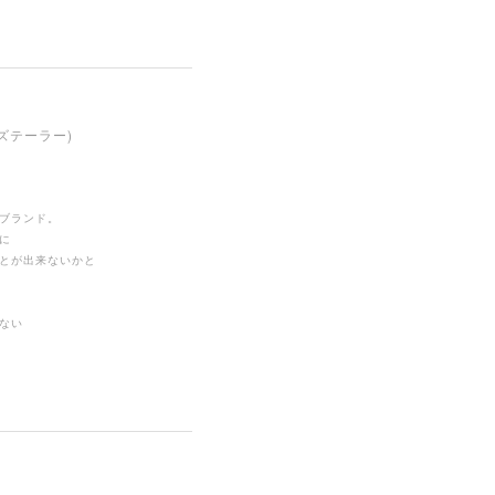
ンズテーラー)
ブランド。
に
とが出来ないかと
ない