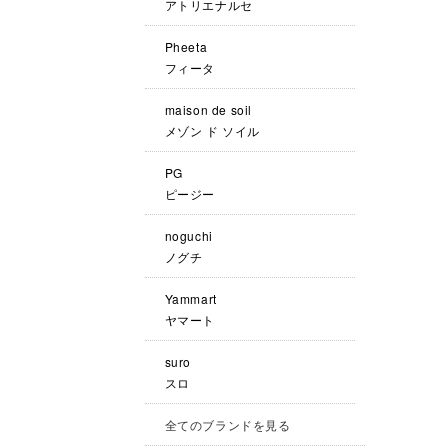
アトリエナルセ
Pheeta
フィータ
maison de soil
メゾン ド ソイル
PG
ピージー
noguchi
ノグチ
Yammart
ヤマート
suro
スロ
全てのブランドを見る