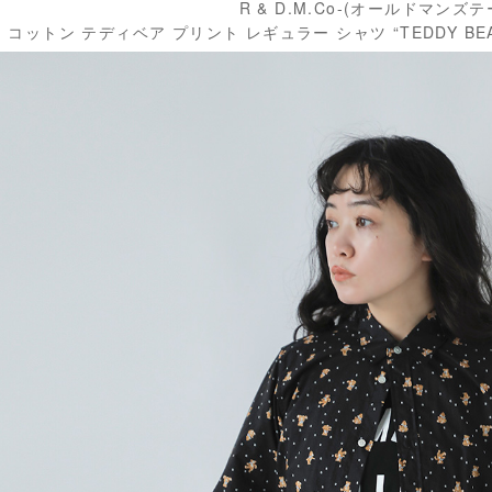
R & D.M.Co-(オールドマンズ
コットン テディベア プリント レギュラー シャツ “TEDDY BEAR P