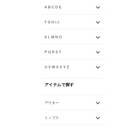
A B C D E
F G H I J
K L M N O
P Q R S T
U V W X X Y Z
アイテムで探す
アウター
トップス