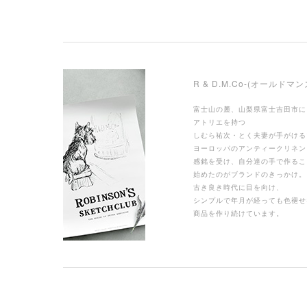
R & D.M.Co-(オールドマ
富士山の麓、山梨県富士吉田市に
アトリエを持つ
しむら祐次・とく夫妻が手がける
ヨーロッパのアンティークリネン
感銘を受け、自分達の手で作るこ
始めたのがブランドのきっかけ。
古き良き時代に目を向け、
シンプルで年月が経っても色褪せ
商品を作り続けています。