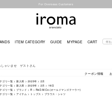
For Overseas Customers
ANDS
ITEM CATEGORY
GUIDE
MYPAGE
CART
っしゃいませ ゲストさん
クーポン情報
テゴリ一覧
>
新入荷
>
2025年
>
2月
テゴリ一覧
>
新入荷
>
2025年
>
2月
>
19日
テゴリ一覧
>
ブランド
>
R
>
R&D.M.Co-(オールドマンズテーラー)
テゴリ一覧
>
アイテム
>
トップス
>
ブラウス・シャツ