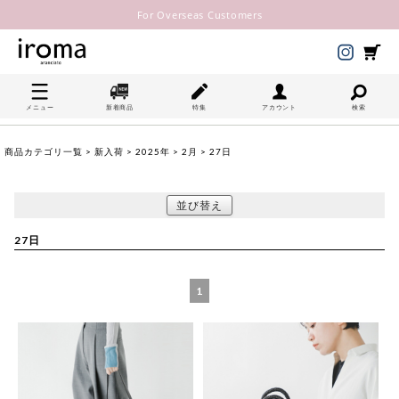
For Overseas Customers
メニュー
新着商品
特集
アカウント
検索
商品カテゴリ一覧
>
新入荷
>
2025年
>
2月
> 27日
並び替え
27日
1