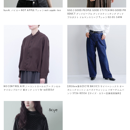
byeA. バイエー NOT APPLE Tシャツ not-apple-tee
GGG | GOOD PEOPLE GOOD STITCHING GOOD PR
ODUCT グッドピープル グッドスティッチング グッド
プロダクト ドルマンスリーブ Tシャツ 02-01-1494
NO CONTROL AIR ノーコントロールエアー テンセル
[2026aw新作]SCYE BASICS サイベーシックス オー
ナイロンブロード 裾タック シャツ hr-nc0303sf
ガニックコットン ユーズドウォッシュ バギーデニムパ
ンツ 5726-83536 【サイズ・カラー交換初回無料】