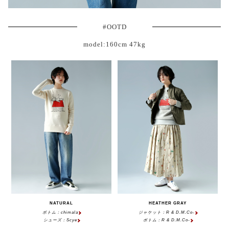
#OOTD
model:160cm 47kg
NATURAL
HEATHER GRAY
ボトム：chimala
ジャケット：R & D.M.Co-
シューズ：Scye
ボトム：R & D.M.Co-