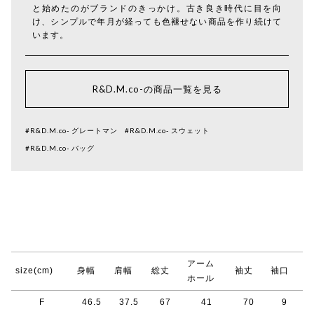
と始めたのがブランドのきっかけ。古き良き時代に目を向
け、シンプルで年月が経っても色褪せない商品を作り続けて
います。
R&D.M.co-の商品一覧を見る
#R&D.M.co- グレートマン
#R&D.M.co- スウェット
#R&D.M.co- バッグ
アーム
size(cm)
身幅
肩幅
総丈
袖丈
袖口
ホール
F
46.5
37.5
67
41
70
9