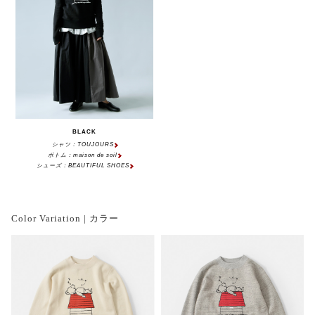
BLACK
シャツ：TOUJOURS
ボトム：maison de soil
シューズ：BEAUTIFUL SHOES
Color Variation | カラー