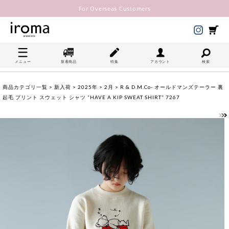
For Overseas Customers
メニュー
新着商品
特集
アカウント
検索
商品カテゴリ一覧
>
新入荷
>
2025年
>
2月
> R & D.M.Co- オールドマンズテーラー 裏
起毛 プリント スウェット シャツ “HAVE A KIP SWEAT SHIRT” 7267