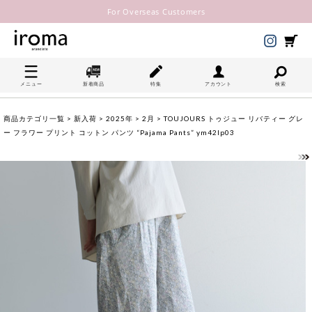
For Overseas Customers
メニュー
新着商品
特集
アカウント
検索
商品カテゴリ一覧
>
新入荷
>
2025年
>
2月
> TOUJOURS トゥジュー リバティー グレ
ー フラワー プリント コットン パンツ “Pajama Pants” ym42lp03