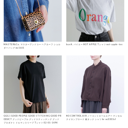
MASTER&Co. マスターアンドコー ヘアカーフ ショル
byeA. バイエー NOT APPLE Tシャツ not-apple-tee
ダーバッグ mc1661
GGG | GOOD PEOPLE GOOD STITCHING GOOD PR
NO CONTROL AIR ノーコントロールエアー テンセル
ODUCT グッドピープル グッドスティッチング グッド
ナイロンブロード 裾タック シャツ hr-nc0303sf
プロダクト ドルマンスリーブ Tシャツ 02-01-1494