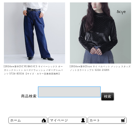
[2026aw新作]SCYE BASICS サイベーシックス オー
[2026aw新作]Scye サイ ベルベット メッシュ スタッズ
ガニックコットン ユーズドウォッシュ バギーデニムパ
ノットカラートップス 1226-23205
ンツ 5726-83536 【サイズ・カラー交換初回無料】
商品検索
ホーム
マイページ
カート