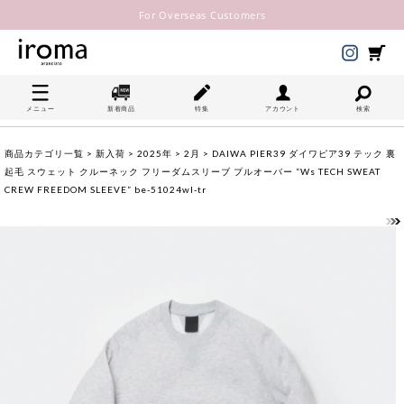
For Overseas Customers
メニュー
新着商品
特集
アカウント
検索
商品カテゴリ一覧
>
新入荷
>
2025年
>
2月
> DAIWA PIER39 ダイワピア39 テック 裏
起毛 スウェット クルーネック フリーダムスリーブ プルオーバー “Ws TECH SWEAT
CREW FREEDOM SLEEVE” be-51024wl-tr