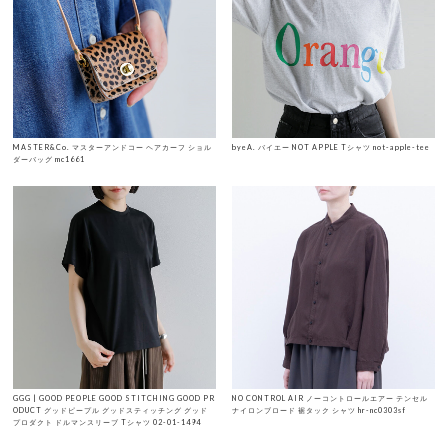
MASTER&Co. マスターアンドコー ヘアカーフ ショル
byeA. バイエー NOT APPLE Tシャツ not-apple-tee
ダーバッグ mc1661
GGG | GOOD PEOPLE GOOD STITCHING GOOD PR
NO CONTROL AIR ノーコントロールエアー テンセル
ODUCT グッドピープル グッドスティッチング グッド
ナイロンブロード 裾タック シャツ hr-nc0303sf
プロダクト ドルマンスリーブ Tシャツ 02-01-1494