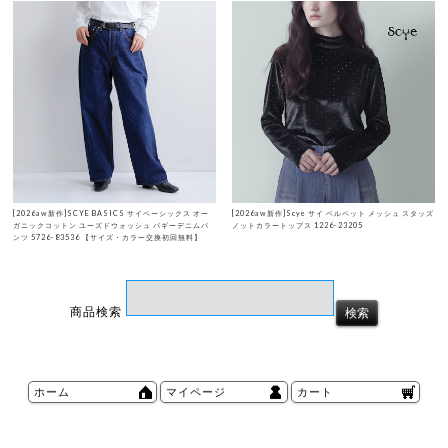
[2026aw新作]SCYE BASICS サイベーシックス オー
[2026aw新作]Scye サイ ベルベット メッシュ スタッズ
ガニックコットン ユーズドウォッシュ バギーデニムパ
ノットカラートップス 1226-23205
ンツ 5726-83536 【サイズ・カラー交換初回無料】
商品検索
ホーム
マイページ
カート