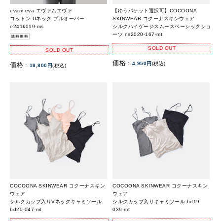
evam eva エヴァムエヴァ
【ゆうパケット選択可】COCOONA
コットン Uネック プルオーバー
SKINWEAR コクーナスキンウェア
e241k019-ms
シルクハイゲージスムースベーシックショ
ーツ ns2020-167-mt
SOLD OUT
SOLD OUT
価格 :
4,950円
(税込)
価格 :
19,800円
(税込)
COCOONA SKINWEAR コクーナスキン
COCOONA SKINWEAR コクーナスキン
ウェア
ウェア
シルクカップ入りVネックキャミソール
シルクカップ入りキャミソール bd19-
bd20-047-mt
039-mt