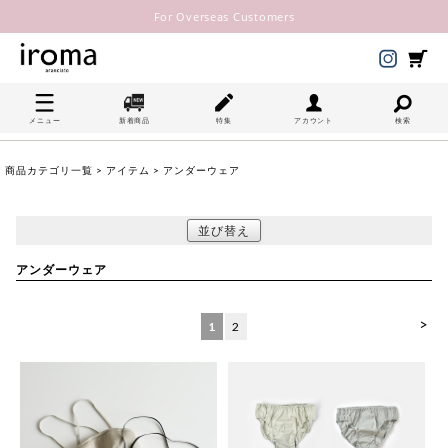
For Overseas Customers
メニュー
新着商品
特集
アカウント
検索
商品カテゴリ一覧
>
アイテム
> アンダーウェア
並び替え
アンダーウェア
>
1
2