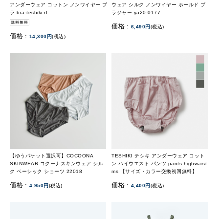
アンダーウェア コットン ノンワイヤー ブ
ウェア シルク ノンワイヤー ホールド ブ
ラ bra-teshiki-rf
ラジャー ya20-0177
価格 :
6,490円
(税込)
価格 :
14,300円
(税込)
【ゆうパケット選択可】COCOONA
TESHIKI テシキ アンダーウェア コット
SKINWEAR コクーナスキンウェア シル
ン ハイウエスト パンツ pants-highwaist-
ク ベーシック ショーツ 22018
ms 【サイズ・カラー交換初回無料】
価格 :
価格 :
4,950円
(税込)
4,400円
(税込)