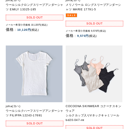
joha(ヨハ)
joha(ヨハ)
ウールシルクロングスリーブアンダーシャ
メリノウール ロングスリーブアンダーシ
ツ EMILY 13325-185
ャツ MARIE 17791-5
SOLD OUT
SOLD OUT
メーカー希望小売価格 10,120円(税込)
価格 :
10,120円
(税込)
メーカー希望小売価格 9,570円(税込)
価格 :
9,570円
(税込)
joha(ヨハ)
COCOONA SKINWEAR コクーナスキン
ウールシルクハーフスリーブアンダーシャ
ウェア
ツ FILIPPA 12243-17691
シルクカップ入りVネックキャミソール
bd20-047-mt
SOLD OUT
SOLD OUT