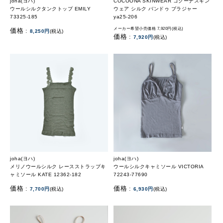
joha(ヨハ)
COCOONA SKINWEAR コクーナスキン
ウールシルクタンクトップ EMILY
ウェア シルク バンドゥ ブラジャー
73325-185
ya25-206
メーカー希望小売価格 7,920円(税込)
価格 :
8,250円
(税込)
価格 :
7,920円
(税込)
joha(ヨハ)
joha(ヨハ)
メリノウールシルク レースストラップキ
ウールシルクキャミソール VICTORIA
ャミソール KATE 12362-182
72243-77690
価格 :
価格 :
7,700円
(税込)
6,930円
(税込)