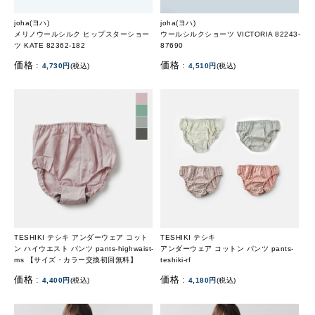
joha(ヨハ)
joha(ヨハ)
メリノウールシルク ヒップスターショー
ウールシルクショーツ VICTORIA 82243-
ツ KATE 82362-182
87690
価格 :
価格 :
4,730円
(税込)
4,510円
(税込)
TESHIKI テシキ アンダーウェア コット
TESHIKI テシキ
ン ハイウエスト パンツ pants-highwaist-
アンダーウェア コットン パンツ pants-
ms 【サイズ・カラー交換初回無料】
teshiki-rf
価格 :
価格 :
4,400円
(税込)
4,180円
(税込)