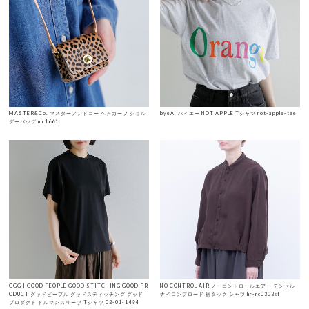
MASTER&Co. マスターアンドコー ヘアカーフ ショル
byeA. バイエー NOT APPLE Tシャツ not-apple-tee
ダーバッグ mc1661
GGG | GOOD PEOPLE GOOD STITCHING GOOD PR
NO CONTROL AIR ノーコントロールエアー テンセル
ODUCT グッドピープル グッドスティッチング グッド
ナイロンブロード 裾タック シャツ hr-nc0303sf
プロダクト ドルマンスリーブ Tシャツ 02-01-1494