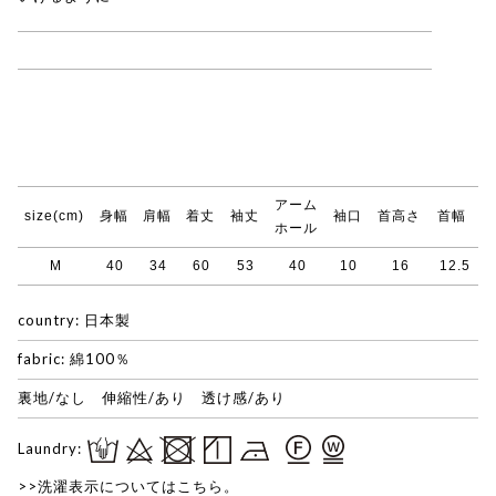
evam eva 一覧はこちら
アーム
size(cm)
身幅
肩幅
着丈
袖丈
袖口
首高さ
首幅
ホール
M
40
34
60
53
40
10
16
12.5
country: 日本製
fabric: 綿100％
裏地/なし 伸縮性/あり 透け感/あり
Laundry:
>>洗濯表示についてはこちら。