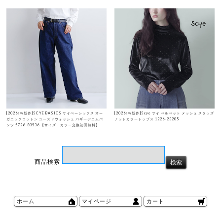
[2026aw新作]SCYE BASICS サイベーシックス オー
[2026aw新作]Scye サイ ベルベット メッシュ スタッズ
ガニックコットン ユーズドウォッシュ バギーデニムパ
ノットカラートップス 1226-23205
ンツ 5726-83536 【サイズ・カラー交換初回無料】
商品検索
ホーム
マイページ
カート