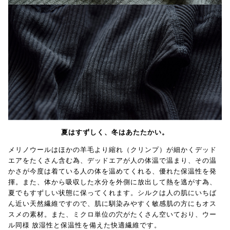
夏はすずしく、冬はあたたかい。
メリノウールはほかの羊毛より縮れ（クリンプ）が細かくデッド
エアをたくさん含む為、デッドエアが人の体温で温まり、その温
かさが今度は着ている人の体を温めてくれる、優れた保温性を発
揮。また、体から吸収した水分を外側に放出して熱を逃がす為、
夏でもすずしい状態に保ってくれます。シルクは人の肌にいちば
ん近い天然繊維ですので、肌に馴染みやすく敏感肌の方にもオス
スメの素材。また、ミクロ単位の穴がたくさん空いており、ウー
ル同様 放湿性と保温性を備えた快適繊維です。