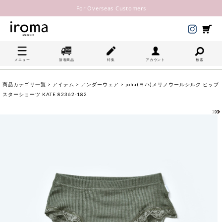
For Overseas Customers
メニュー
新着商品
特集
アカウント
検索
商品カテゴリ一覧
>
アイテム
>
アンダーウェア
> joha(ヨハ)メリノウールシルク ヒップ
スターショーツ KATE 82362-182