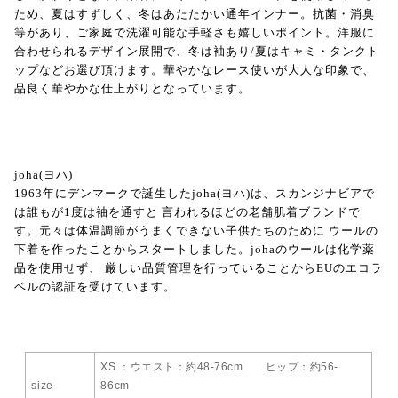
ため、夏はすずしく、冬はあたたかい通年インナー。抗菌・消臭
等があり、ご家庭で洗濯可能な手軽さも嬉しいポイント。洋服に
合わせられるデザイン展開で、冬は袖あり/夏はキャミ・タンクト
ップなどお選び頂けます。華やかなレース使いが大人な印象で、
品良く華やかな仕上がりとなっています。
joha(ヨハ)
1963年にデンマークで誕生したjoha(ヨハ)は、スカンジナビアで
は誰もが1度は袖を通すと 言われるほどの老舗肌着ブランドで
す。元々は体温調節がうまくできない子供たちのために ウールの
下着を作ったことからスタートしました。johaのウールは化学薬
品を使用せず、 厳しい品質管理を行っていることからEUのエコラ
ベルの認証を受けています。
XS ：ウエスト：約48-76cm ヒップ：約56-
size
86cm