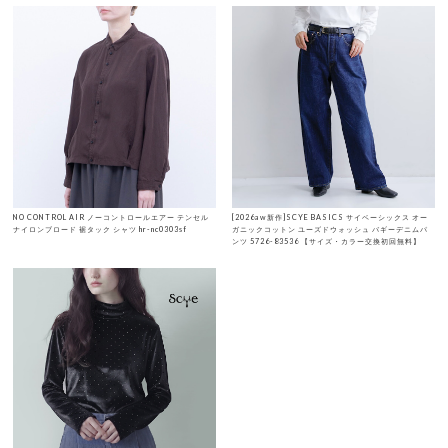
NO CONTROL AIR ノーコントロールエアー テンセル
[2026aw新作]SCYE BASICS サイベーシックス オー
ナイロンブロード 裾タック シャツ hr-nc0303sf
ガニックコットン ユーズドウォッシュ バギーデニムパ
ンツ 5726-83536 【サイズ・カラー交換初回無料】